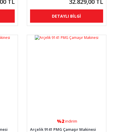
,00 TL
32.829,00 TL
DETAYLI BİLGİ
%2
indirim
nesi
Arçelik 9141 PMG Çamaşır Makinesi