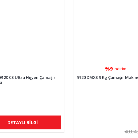
%9
indirim
 9120 CS Ultra Hijyen Çamaşır
9120 DMXS 9 Kg Çamaşır Makin
i
DETAYLI BİLGİ
40.04