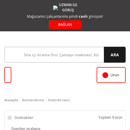
UZMAN İLE
GÖRÜŞ
Mağazamız çalışanlarınla şimdi
canlı
görüşün!
BAĞLAN
ARA
Ürün
Anasayfa
İklimlendirme
Elektrikli Isıtıcı
Stoktakiler
Toplam 9 ürün