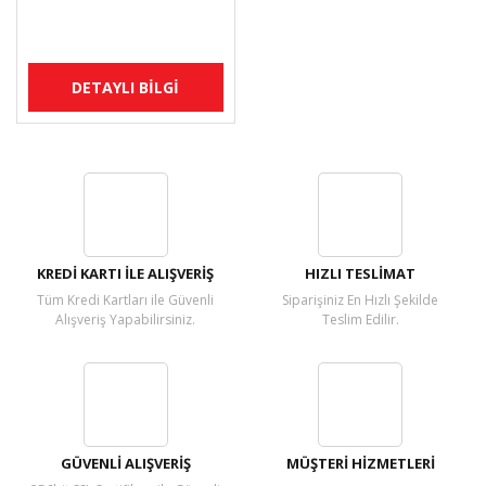
DETAYLI BİLGİ
KREDİ KARTI İLE ALIŞVERİŞ
HIZLI TESLİMAT
Tüm Kredi Kartları ile Güvenli
Siparişiniz En Hızlı Şekilde
Alışveriş Yapabilirsiniz.
Teslim Edilir.
GÜVENLİ ALIŞVERİŞ
MÜŞTERİ HİZMETLERİ