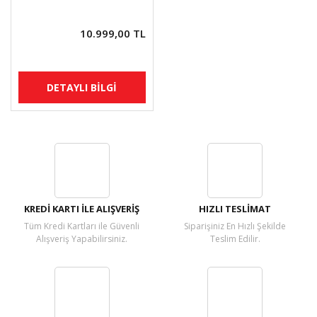
10.999,00 TL
DETAYLI BİLGİ
KREDİ KARTI İLE ALIŞVERİŞ
HIZLI TESLİMAT
Tüm Kredi Kartları ile Güvenli
Siparişiniz En Hızlı Şekilde
Alışveriş Yapabilirsiniz.
Teslim Edilir.