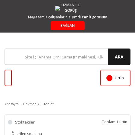
UZMAN İLE
GÖRÜŞ
Mağazamız çalışanlarınla şimdi
canlı
görüşün!
BAĞLAN
ARA
Ürün
Anasayfa
Elektronik
Tablet
Stoktakiler
Toplam 1 ürün