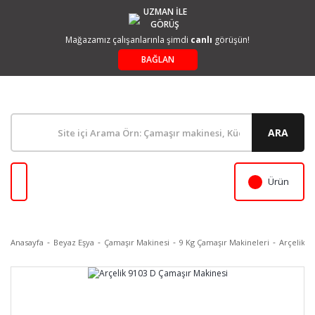
UZMAN İLE
GÖRÜŞ
Mağazamız çalışanlarınla şimdi
canlı
görüşün!
BAĞLAN
ARA
Ürün
Anasayfa
Beyaz Eşya
Çamaşır Makinesi
9 Kg Çamaşır Makineleri
Arçelik 9