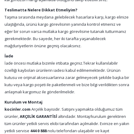
Teslimatta Nelere Dikkat Etmeliyim?
Taşıma sırasında meydana gelebilecek hasarlara karşı, kargo elinize
ulaştığında, ürünü kargo görevlisinin yanında kontrol etmeniz ve
eğer bir sorun varsa mutlaka kargo görevlisine tutanak tutturmanız
gerekmektedir. Bu sayede, her iki tarafta yaşanabilecek
mağduriyetlerin önüne geçmiş olacaksınız.
İade
İade öncesi mutlaka bizimle irtibata geçiniz.Tekrar kullanılabilir
özelliği kaybolan ürünlerin iadesi kabul edilmemektedir. Ürünün
kutusu ve orijinal aksesuarlarına zarar gelmeyecek şekilde başka bir
kutu veya kargo poşeti ile paketlenmeli ve bize bilgi verildikten sonra
anlaşmalı kargomuz ile gönderilmelidir.
Kurulum ve Montaj
kocinler.com
Arçelik bayisidir. Satışını yapmakta olduğumuz tüm
ürünler,
ARÇELİK GARANTİSİ
altındadır. Montaj/kurulum gerektiren
tüm ürünler yetkili servis ekibi tarafından açılmalıdır. Evinize en yakın
yetkili servise
444 0 888
nolu telefondan ulaşabilir ve kayıt