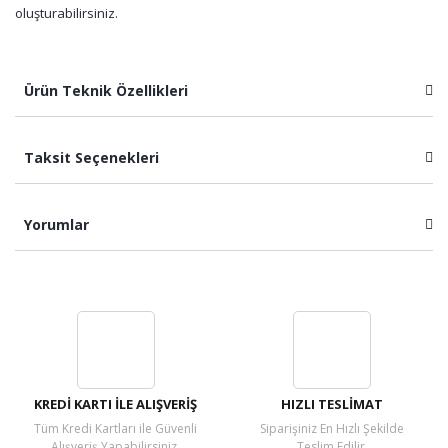
oluşturabilirsiniz.
Ürün Teknik Özellikleri
Taksit Seçenekleri
Yorumlar
Bu ürüne ilk yorumu siz yapın!
Yorum Yaz
KREDİ KARTI İLE ALIŞVERİŞ
HIZLI TESLİMAT
Tüm Kredi Kartları ile Güvenli
Siparişiniz En Hızlı Şekilde
Alışveriş Yapabilirsiniz.
Teslim Edilir.