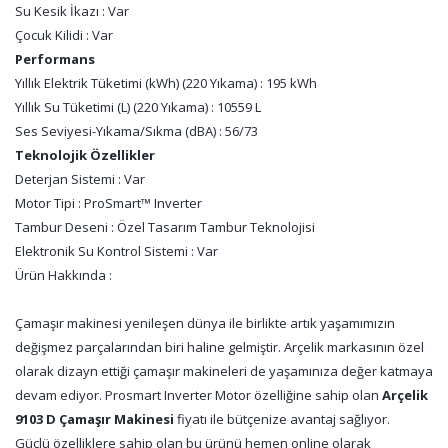
Su Kesik İkazı : Var
Çocuk Kilidi : Var
Performans
Yıllık Elektrik Tüketimi (kWh) (220 Yıkama) : 195 kWh
Yıllık Su Tüketimi (L) (220 Yıkama) : 10559 L
Ses Seviyesi-Yıkama/Sıkma (dBA) : 56/73
Teknolojik Özellikler
Deterjan Sistemi : Var
Motor Tipi : ProSmart™ Inverter
Tambur Deseni : Özel Tasarım Tambur Teknolojisi
Elektronik Su Kontrol Sistemi : Var
Ürün Hakkında :
Çamaşır makinesi yenileşen dünya ile birlikte artık yaşamımızın
değişmez parçalarından biri haline gelmiştir. Arçelik markasının özel
olarak dizayn ettiği çamaşır makineleri de yaşamınıza değer katmaya
devam ediyor. Prosmart Inverter Motor özelliğine sahip olan
Arçelik
9103 D Çamaşır Makinesi
fiyatı ile bütçenize avantaj sağlıyor.
Güçlü özelliklere sahip olan bu ürünü hemen online olarak