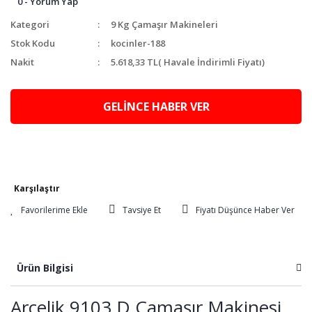
0 - Yorum Yap
Kategori
9 Kg Çamaşır Makineleri
Stok Kodu
kocinler-188
Nakit
5.618,33 TL
( Havale İndirimli Fiyatı)
GELİNCE HABER VER
Karşılaştır
Tavsiye Et
Fiyatı Düşünce Haber Ver
Ürün Bilgisi
Arçelik 9103 D Çamaşır Makinesi