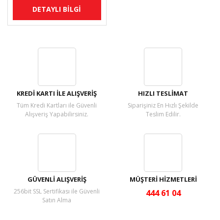
DETAYLI BİLGİ
KREDİ KARTI İLE ALIŞVERİŞ
HIZLI TESLİMAT
Tüm Kredi Kartları ile Güvenli
Siparişiniz En Hızlı Şekilde
Alışveriş Yapabilirsiniz.
Teslim Edilir.
GÜVENLİ ALIŞVERİŞ
MÜŞTERİ HİZMETLERİ
256bit SSL Sertifikası ile Güvenli
444 61 04
Satın Alma