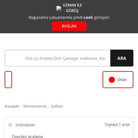
UZMAN İLE
GÖRÜŞ
Mağazamız çalışanlarınla şimdi
canlı
görüşün!
BAĞLAN
ARA
Ürün
Anasayfa
İklimlendirme
Şofben
Stoktakiler
Toplam 1 ürün