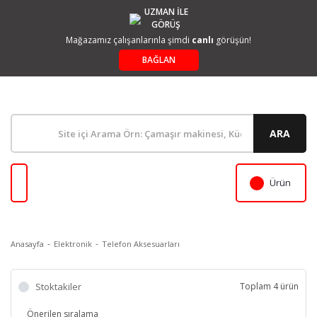
UZMAN İLE
GÖRÜŞ
Mağazamız çalışanlarınla şimdi
canlı
görüşün!
BAĞLAN
ARA
Ürün
Anasayfa
Elektronik
Telefon Aksesuarları
Stoktakiler
Toplam 4 ürün