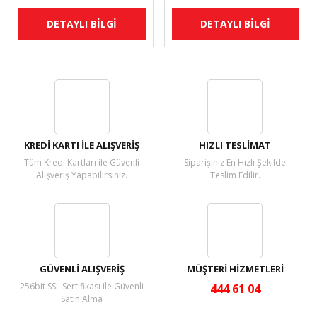
DETAYLI BİLGİ
DETAYLI BİLGİ
KREDİ KARTI İLE ALIŞVERİŞ
HIZLI TESLİMAT
Tüm Kredi Kartları ile Güvenli
Siparişiniz En Hızlı Şekilde
Alışveriş Yapabilirsiniz.
Teslim Edilir.
GÜVENLİ ALIŞVERİŞ
MÜŞTERİ HİZMETLERİ
256bit SSL Sertifikası ile Güvenli
444 61 04
Satın Alma