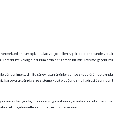
vermektedir. Ürün açıklamaları ve görselleri Arçelik resmi sitesinde yer alm
tır. Tereddütte kaldığınız durumlarda her zaman bizimle iletişime geçebilirsi
 ile gönderilmektedir. Bu süreyi aşan ürünler var ise sitede ürün detayınd
şiniz kargoya çıktığında size sisteme kayıt olduğunuz mail adresi üzerinde
 elinize ulaştığında, ürünü kargo görevlisinin yanında kontrol etmeniz ve
nabilecek mağduriyetlerin önüne geçmiş olacaksınız.