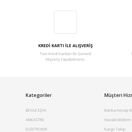
Güvenilir Satıcı
Anneler günü için sipariş verdim. 3 günde evime geldi paketl
B... K... | 05/05/2021
KREDİ KARTI İLE ALIŞVERİŞ
Tüm Kredi Kartları ile Güvenli
Yorum Yaz
Alışveriş Yapabilirsiniz.
Kategoriler
Müşteri Hiz
BEYAZ EŞYA
Banka Hesap Bil
ANKASTRE
Havale Bildirim
ELEKTRONİK
Kargo Takip