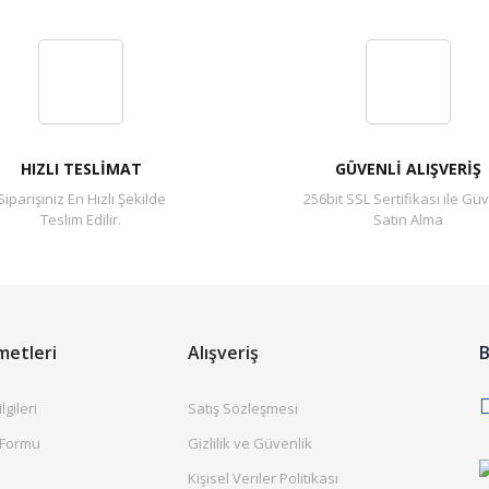
emeleri iyiydi. Tavsiye ederm.
HIZLI TESLİMAT
GÜVENLİ ALIŞVERİŞ
Siparişiniz En Hızlı Şekilde
256bit SSL Sertifikası ile Güv
Teslim Edilir.
Satın Alma
metleri
Alışveriş
B
gileri
Satış Sözleşmesi
 Formu
Gizlilik ve Güvenlik
Kişisel Veriler Politikası