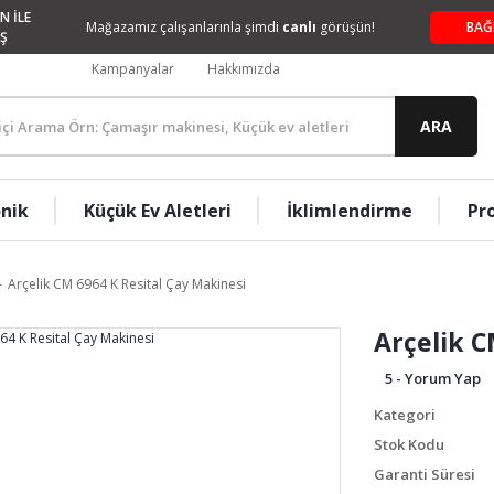
N İLE
Mağazamız çalışanlarınla şimdi
canlı
görüşün!
BAĞ
Ş
Kampanyalar
Hakkımızda
ARA
onik
Küçük Ev Aletleri
İklimlendirme
Pr
Arçelik CM 6964 K Resital Çay Makinesi
Arçelik C
5 - Yorum Yap
Kategori
Stok Kodu
Garanti Süresi