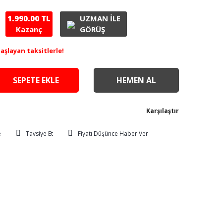
1.990.00 TL
UZMAN İLE
Kazanç
GÖRÜŞ
başlayan taksitlerle!
SEPETE EKLE
HEMEN AL
Karşılaştır
Tavsiye Et
Fiyatı Düşünce Haber Ver