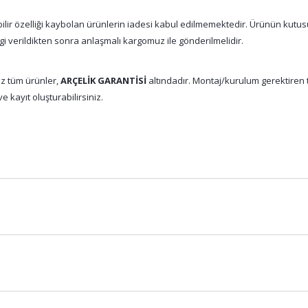
abilir özelliği kaybolan ürünlerin iadesi kabul edilmemektedir. Ürünün kutu
gi verildikten sonra anlaşmalı kargomuz ile gönderilmelidir.
z tüm ürünler,
ARÇELİK GARANTİSİ
altındadır. Montaj/kurulum gerektiren tü
e kayıt oluşturabilirsiniz.