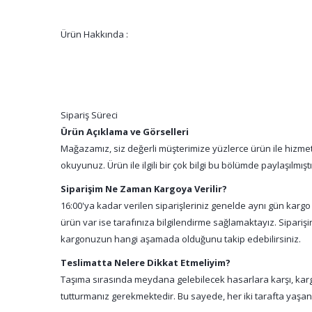
Ürün Hakkında :
Sipariş Süreci
Ürün Açıklama ve Görselleri
Mağazamız, siz değerli müşterimize yüzlerce ürün ile hizmet 
okuyunuz. Ürün ile ilgili bir çok bilgi bu bölümde paylaşılmış
Siparişim Ne Zaman Kargoya Verilir?
16:00'ya kadar verilen siparişleriniz genelde aynı gün kargo
ürün var ise tarafınıza bilgilendirme sağlamaktayız. Sipari
kargonuzun hangi aşamada olduğunu takip edebilirsiniz.
Teslimatta Nelere Dikkat Etmeliyim?
Taşıma sırasında meydana gelebilecek hasarlara karşı, kargo
tutturmanız gerekmektedir. Bu sayede, her iki tarafta yaşa