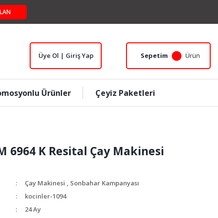
LAN
Üye Ol | Giriş Yap
Sepetim
Ürün
omosyonlu Ürünler
Çeyiz Paketleri
M 6964 K Resital Çay Makinesi
Çay Makinesi
,
Sonbahar Kampanyası
kocinler-1094
24 Ay