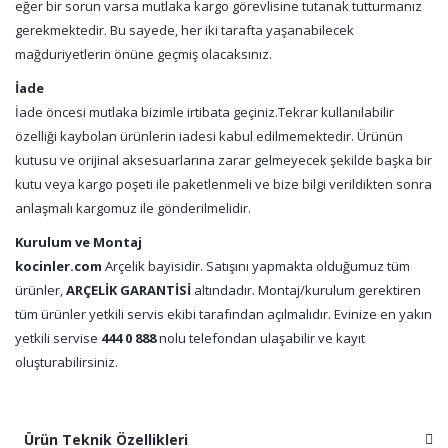
eğer bir sorun varsa mutlaka kargo görevlisine tutanak tutturmanız
gerekmektedir. Bu sayede, her iki tarafta yaşanabilecek
mağduriyetlerin önüne geçmiş olacaksınız.
İade
İade öncesi mutlaka bizimle irtibata geçiniz.Tekrar kullanılabilir
özelliği kaybolan ürünlerin iadesi kabul edilmemektedir. Ürünün
kutusu ve orijinal aksesuarlarına zarar gelmeyecek şekilde başka bir
kutu veya kargo poşeti ile paketlenmeli ve bize bilgi verildikten sonra
anlaşmalı kargomuz ile gönderilmelidir.
Kurulum ve Montaj
kocinler.com
Arçelik bayisidir. Satışını yapmakta olduğumuz tüm
ürünler,
ARÇELİK GARANTİSİ
altındadır. Montaj/kurulum gerektiren
tüm ürünler yetkili servis ekibi tarafından açılmalıdır. Evinize en yakın
yetkili servise
444 0 888
nolu telefondan ulaşabilir ve kayıt
oluşturabilirsiniz.
Ürün Teknik Özellikleri