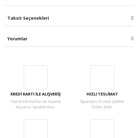
Taksit Seçenekleri
Yorumlar
Bu ürüne ilk yorumu siz yapın!
Yorum Yaz
KREDİ KARTI İLE ALIŞVERİŞ
HIZLI TESLİMAT
Tüm Kredi Kartları ile Güvenli
Siparişiniz En Hızlı Şekilde
Alışveriş Yapabilirsiniz.
Teslim Edilir.