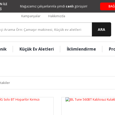
N İLE
Mağazamız çalışanlarınla şimdi
canlı
görüşün!
BAĞ
Ş
Kampanyalar
Hakkımızda
ARA
onik
Küçük Ev Aletleri
İklimlendirme
Pr
takiler