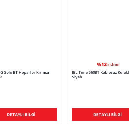
%12
indirim
 Solo BT Hoparlör Kırmızı
JBL Tune 560BT Kablosuz Kulakl
ör
Siyah
DETAYLI BİLGİ
DETAYLI BİLGİ