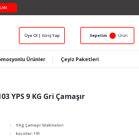
LAN
Üye Ol | Giriş Yap
Sepetim
Ürün
omosyonlu Ürünler
Çeyiz Paketleri
103 YPS 9 KG Gri Çamaşır
9 Kg Çamaşır Makineleri
kocinler-191