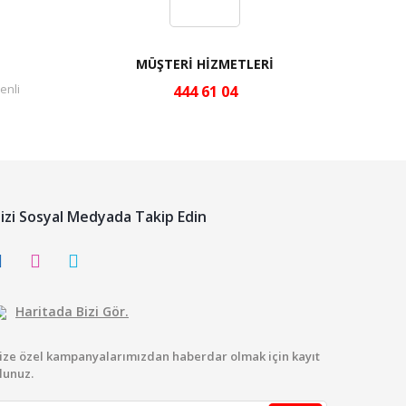
MÜŞTERİ HİZMETLERİ
enli
444 61 04
izi Sosyal Medyada Takip Edin
Haritada Bizi Gör.
ize özel kampanyalarımızdan haberdar olmak için kayıt
lunuz.