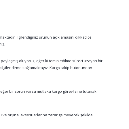
aktadır. İlgilendiğiniz ürünün açıklamasını dikkatlice
niz.
a paylaşmış oluyoruz, eğer ki temin edilme süreci uzayan bir
n bilgilendirme sağlamaktayız. Kargo takip butonundan
 eğer bir sorun varsa mutlaka kargo görevlisine tutanak
su ve orijinal aksesuarlarına zarar gelmeyecek şekilde