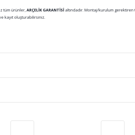
z tüm ürünler,
ARÇELİK GARANTİSİ
altındadır. Montaj/kurulum gerektiren tü
e kayıt oluşturabilirsiniz.
Bu ürüne ilk yorumu siz yapın!
Yorum Yaz