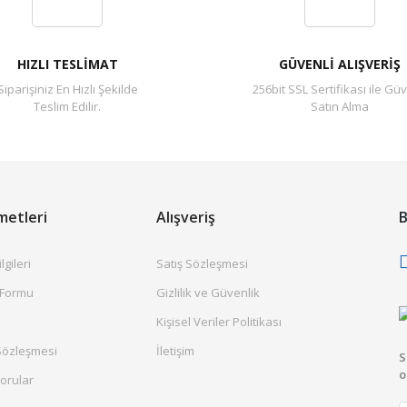
HIZLI TESLİMAT
GÜVENLİ ALIŞVERİŞ
Siparişiniz En Hızlı Şekilde
256bit SSL Sertifikası ile Güv
Teslim Edilir.
Satın Alma
metleri
Alışveriş
B
gileri
Satış Sözleşmesi
 Formu
Gizlilik ve Güvenlik
Kişisel Veriler Politikası
Sözleşmesi
İletişim
S
o
orular