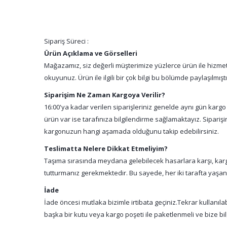
Sipariş Süreci :
Ürün Açıklama ve Görselleri
Mağazamız, siz değerli müşterimize yüzlerce ürün ile hizmet 
okuyunuz. Ürün ile ilgili bir çok bilgi bu bölümde paylaşılmış
Siparişim Ne Zaman Kargoya Verilir?
16:00'ya kadar verilen siparişleriniz genelde aynı gün kargo
ürün var ise tarafınıza bilgilendirme sağlamaktayız. Sipari
kargonuzun hangi aşamada olduğunu takip edebilirsiniz.
Teslimatta Nelere Dikkat Etmeliyim?
Taşıma sırasında meydana gelebilecek hasarlara karşı, kargo
tutturmanız gerekmektedir. Bu sayede, her iki tarafta yaşa
İade
İade öncesi mutlaka bizimle irtibata geçiniz.Tekrar kullanıl
başka bir kutu veya kargo poşeti ile paketlenmeli ve bize bil