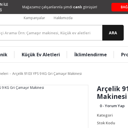
N İLE
Mağazamız çalışanlarınla şimdi
canlı
görüşün!
BAĞ
Ş
Kampanyalar
Hakkımızda
ARA
onik
Küçük Ev Aletleri
İklimlendirme
Pr
eleri
Arçelik 9103 YPS 9 KG Gri Çamaşır Makinesi
Arçelik 9
Makinesi
0 - Yorum Yap
Kategori
Stok Kodu