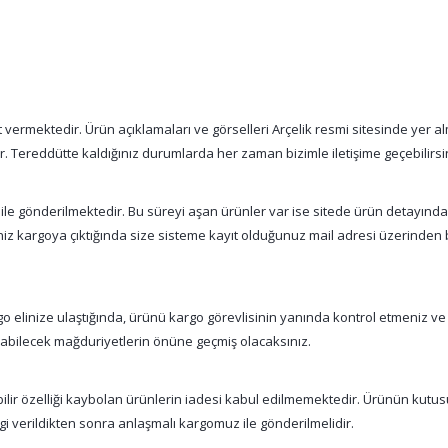
vermektedir. Ürün açıklamaları ve görselleri Arçelik resmi sitesinde yer alm
tır. Tereddütte kaldığınız durumlarda her zaman bizimle iletişime geçebilirsi
 ile gönderilmektedir. Bu süreyi aşan ürünler var ise sitede ürün detayınd
şiniz kargoya çıktığında size sisteme kayıt olduğunuz mail adresi üzerinde
 elinize ulaştığında, ürünü kargo görevlisinin yanında kontrol etmeniz ve
nabilecek mağduriyetlerin önüne geçmiş olacaksınız.
abilir özelliği kaybolan ürünlerin iadesi kabul edilmemektedir. Ürünün kutu
gi verildikten sonra anlaşmalı kargomuz ile gönderilmelidir.