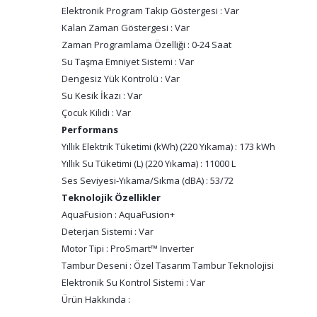
Elektronik Program Takip Göstergesi : Var
Kalan Zaman Göstergesi : Var
Zaman Programlama Özelliği : 0-24 Saat
Su Taşma Emniyet Sistemi : Var
Dengesiz Yük Kontrolü : Var
Su Kesik İkazı : Var
Çocuk Kilidi : Var
Performans
Yıllık Elektrik Tüketimi (kWh) (220 Yıkama) : 173 kWh
Yıllık Su Tüketimi (L) (220 Yıkama) : 11000 L
Ses Seviyesi-Yıkama/Sıkma (dBA) : 53/72
Teknolojik Özellikler
AquaFusion : AquaFusion+
Deterjan Sistemi : Var
Motor Tipi : ProSmart™ Inverter
Tambur Deseni : Özel Tasarım Tambur Teknolojisi
Elektronik Su Kontrol Sistemi : Var
Ürün Hakkında :