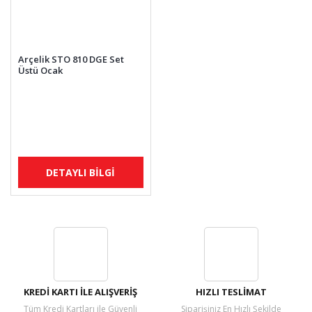
Arçelik STO 810 DGE Set
Üstü Ocak
DETAYLI BİLGİ
KREDİ KARTI İLE ALIŞVERİŞ
HIZLI TESLİMAT
Tüm Kredi Kartları ile Güvenli
Siparişiniz En Hızlı Şekilde