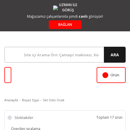
UZMAN İLE
GÖRÜŞ
Mağazamız çalışanlarınla şimdi
canlı
görüşün!
BAĞLAN
ARA
Ürün
Anasayfa
Beyaz Eşya
Set Üstü Ocak
Stoktakiler
Toplam 17 ürün