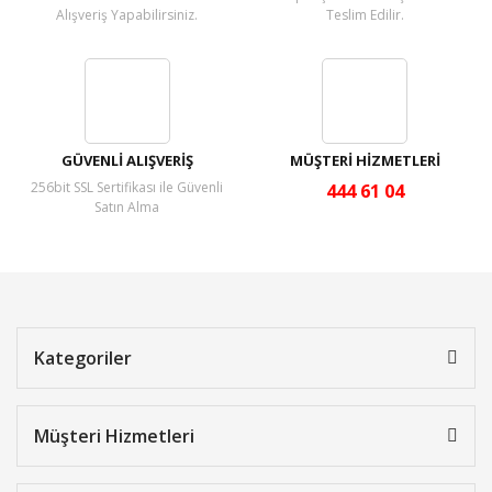
Alışveriş Yapabilirsiniz.
Teslim Edilir.
GÜVENLİ ALIŞVERİŞ
MÜŞTERİ HİZMETLERİ
256bit SSL Sertifikası ile Güvenli
444 61 04
Satın Alma
Kategoriler
Müşteri Hizmetleri