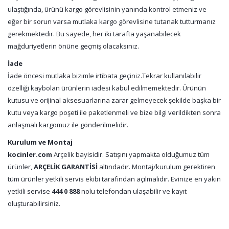
ulaştığında, ürünü kargo görevlisinin yanında kontrol etmeniz ve
eğer bir sorun varsa mutlaka kargo görevlisine tutanak tutturmanız
gerekmektedir. Bu sayede, her iki tarafta yaşanabilecek
mağduriyetlerin önüne geçmiş olacaksınız.
İade
İade öncesi mutlaka bizimle irtibata geçiniz.Tekrar kullanılabilir
özelliği kaybolan ürünlerin iadesi kabul edilmemektedir. Ürünün
kutusu ve orijinal aksesuarlarına zarar gelmeyecek şekilde başka bir
kutu veya kargo poşeti ile paketlenmeli ve bize bilgi verildikten sonra
anlaşmalı kargomuz ile gönderilmelidir.
Kurulum ve Montaj
kocinler.com
Arçelik bayisidir. Satışını yapmakta olduğumuz tüm
ürünler,
ARÇELİK GARANTİSİ
altındadır. Montaj/kurulum gerektiren
tüm ürünler yetkili servis ekibi tarafından açılmalıdır. Evinize en yakın
yetkili servise
444 0 888
nolu telefondan ulaşabilir ve kayıt
oluşturabilirsiniz.