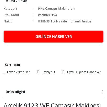
0 - Yorum Yap
Kategori
9 Kg Çamaşır Makineleri
Stok Kodu
kocinler-194
Nakit
8.389,53 TL
( Havale İndirimli Fiyatı)
GELİNCE HABER VER
Karşılaştır
Tavsiye Et
Fiyatı Düşünce Haber Ver
Ürün Bilgisi
Arçelik 9123 WF Çamaşır Makinesi