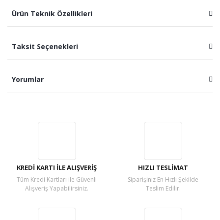
Ürün Teknik Özellikleri
Taksit Seçenekleri
Yorumlar
Bu ürüne ilk yorumu siz yapın!
Yorum Yaz
KREDİ KARTI İLE ALIŞVERİŞ
HIZLI TESLİMAT
Tüm Kredi Kartları ile Güvenli
Siparişiniz En Hızlı Şekilde
Alışveriş Yapabilirsiniz.
Teslim Edilir.