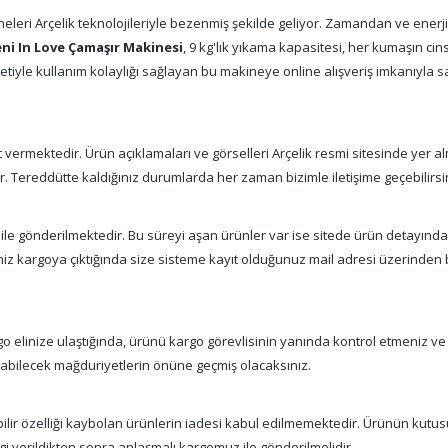
eleri Arçelik teknolojileriyle bezenmiş şekilde geliyor. Zamandan ve ener
eni In Love Çamaşır Makinesi
, 9 kg'lık yıkama kapasitesi, her kumaşın ci
etiyle kullanım kolaylığı sağlayan bu makineye online alışveriş imkanıyla sah
vermektedir. Ürün açıklamaları ve görselleri Arçelik resmi sitesinde yer alm
tır. Tereddütte kaldığınız durumlarda her zaman bizimle iletişime geçebilirsi
 ile gönderilmektedir. Bu süreyi aşan ürünler var ise sitede ürün detayınd
şiniz kargoya çıktığında size sisteme kayıt olduğunuz mail adresi üzerinde
 elinize ulaştığında, ürünü kargo görevlisinin yanında kontrol etmeniz ve
nabilecek mağduriyetlerin önüne geçmiş olacaksınız.
abilir özelliği kaybolan ürünlerin iadesi kabul edilmemektedir. Ürünün kutu
gi verildikten sonra anlaşmalı kargomuz ile gönderilmelidir.