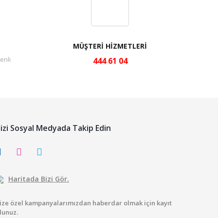
MÜŞTERİ HİZMETLERİ
enli
444 61 04
izi Sosyal Medyada Takip Edin
Haritada Bizi Gör.
ize özel kampanyalarımızdan haberdar olmak için kayıt
lunuz.