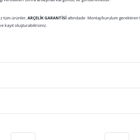
z tüm ürünler,
ARÇELİK GARANTİSİ
altındadır. Montaj/kurulum gerektiren tü
e kayıt oluşturabilirsiniz.
Bu ürüne ilk yorumu siz yapın!