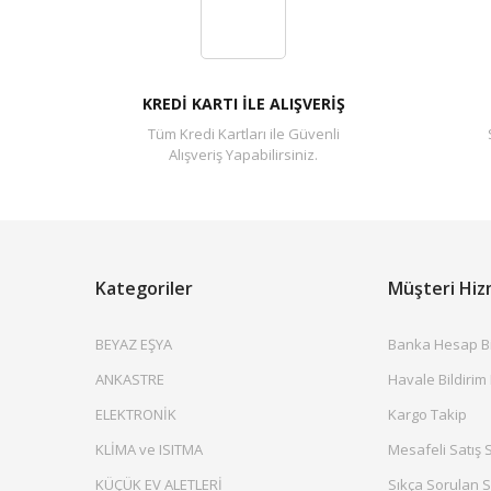
KREDİ KARTI İLE ALIŞVERİŞ
Tüm Kredi Kartları ile Güvenli
Alışveriş Yapabilirsiniz.
Kategoriler
Müşteri Hiz
BEYAZ EŞYA
Banka Hesap Bil
ANKASTRE
Havale Bildirim
ELEKTRONİK
Kargo Takip
KLİMA ve ISITMA
Mesafeli Satış 
KÜÇÜK EV ALETLERİ
Sıkça Sorulan S