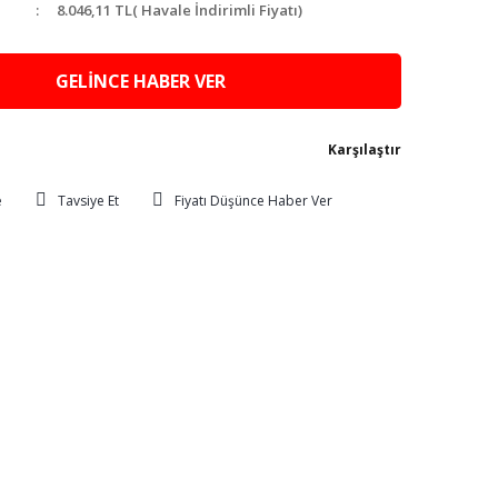
8.046,11 TL
( Havale İndirimli Fiyatı)
GELİNCE HABER VER
Karşılaştır
Tavsiye Et
Fiyatı Düşünce Haber Ver