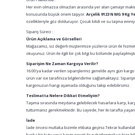
Her evin olmazsa olmazları arasında yer alan çamaşır makin
konusunda büyük önem taşıyor.
Arçelik 9123 N MG 9 Kg Y
özellikleriyle göz dolduruyor. Çocuk kilidi ve su taşma emniy
Sipariş Süreci :
Ürün Açıklama ve Görselleri
Mağazamız, siz değerli müşterimize yüzlerce ürün ile hizmet 
okuyunuz. Ürün ile ilgili bir çok bilgi bu bölümde paylaşılmış
Siparişim Ne Zaman Kargoya Verilir?
16:00'ya kadar verilen siparişleriniz genelde aynı gün kargo
ürün var ise tarafınıza bilgilendirme sağlamaktayız. Sipari
kargonuzun hangi aşamada olduğunu takip edebilirsiniz.
Teslimatta Nelere Dikkat Etmeliyim?
Taşıma sırasında meydana gelebilecek hasarlara karşı, kargo
tutturmanız gerekmektedir. Bu sayede, her iki tarafta yaşa
İade
İade öncesi mutlaka bizimle irtibata geçiniz.Tekrar kullanıl
başka bir kutu veya kargo poşeti ile paketlenmeli ve bize bil