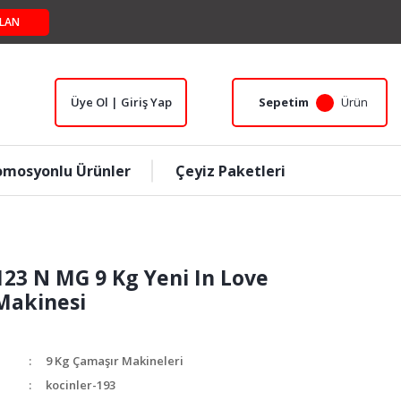
LAN
Üye Ol | Giriş Yap
Sepetim
Ürün
omosyonlu Ürünler
Çeyiz Paketleri
123 N MG 9 Kg Yeni In Love
Makinesi
9 Kg Çamaşır Makineleri
kocinler-193