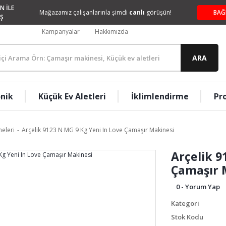
N İLE
Mağazamız çalışanlarınla şimdi
canlı
görüşün!
BAĞ
Ş
Kampanyalar
Hakkımızda
ARA
onik
Küçük Ev Aletleri
İklimlendirme
Pr
eleri
Arçelik 9123 N MG 9 Kg Yeni In Love Çamaşır Makinesi
Arçelik 9
Çamaşır 
0 - Yorum Yap
Kategori
Stok Kodu