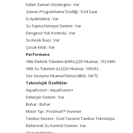
Kalan Zaman Göstergesi : Var
Zaman Programlama Özelliği : 0-24 Saat
İç Aydınlatma : Var
Su Taşma Emniyet Sistemi : Var
Dengesiz Yük Kontrolü : Var
Su Kesik İkazı : Var
Çocuk Kilidi : Var
Performans
Yıllık Elektrik Tüketimi (kWh) (220 Yıkama) : 152 kWh
Yıllık Su Tüketimi (L) (220 Yıkama) : 10559 L
Ses Seviyesi-Yıkama/Sıkma (dBA) : 54/72
Teknolojik Özellikler
AquaFusion : AquaFusion+
Deterjan Sistemi : Var
Buhar : Buhar
Motor Tipi : ProSmart™ Inverter
Tambur Deseni : Özel Tasarım Tambur Teknolojisi
Elektronik Su Kontrol Sistemi : Var
Ürün Hakkında :