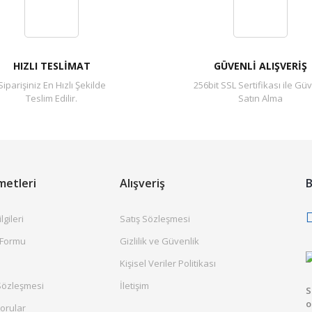
Yorum Yaz
HIZLI TESLİMAT
GÜVENLİ ALIŞVERİŞ
Siparişiniz En Hızlı Şekilde
256bit SSL Sertifikası ile Güv
Teslim Edilir.
Satın Alma
metleri
Alışveriş
B
gileri
Satış Sözleşmesi
 Formu
Gizlilik ve Güvenlik
Kişisel Veriler Politikası
Sözleşmesi
İletişim
S
o
orular