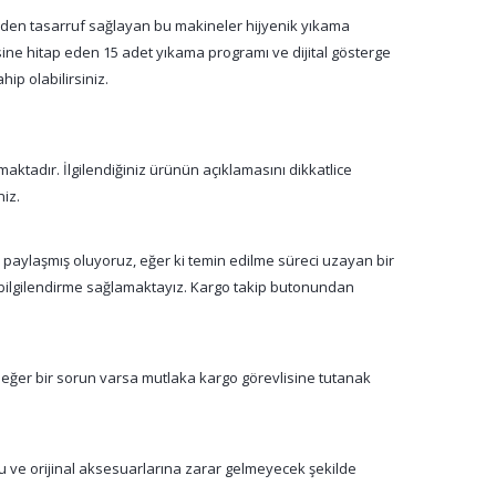
jiden tasarruf sağlayan bu makineler hijyenik yıkama
nsine hitap eden 15 adet yıkama programı ve dijital gösterge
ip olabilirsiniz.
aktadır. İlgilendiğiniz ürünün açıklamasını dikkatlice
niz.
a paylaşmış oluyoruz, eğer ki temin edilme süreci uzayan bir
n bilgilendirme sağlamaktayız. Kargo takip butonundan
 eğer bir sorun varsa mutlaka kargo görevlisine tutanak
su ve orijinal aksesuarlarına zarar gelmeyecek şekilde