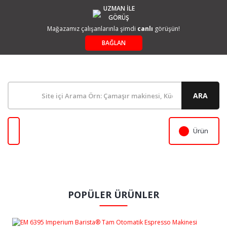
UZMAN İLE
GÖRÜŞ
Mağazamız çalışanlarınla şimdi
canlı
görüşün!
BAĞLAN
ARA
Ürün
POPÜLER ÜRÜNLER