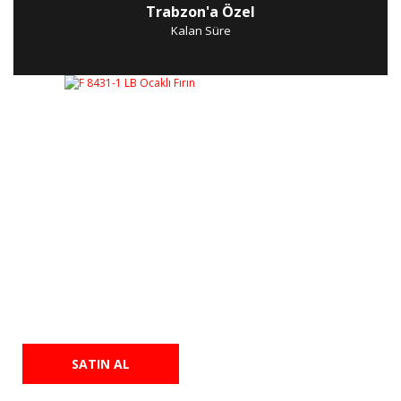
Trabzon'a Özel
Kalan Süre
F 8431-1 LB Ocaklı Fırın
28.276,00 TL
25.700,00 TL
SATIN AL