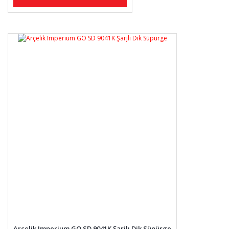
Arçelik Imperium GO SD 9041K Şarjlı Dik Süpürge