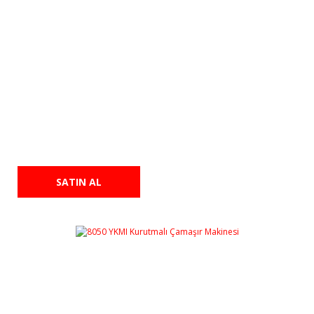
F 8541-1 EBB Ocaklı Fırın
41.700,00 TL
SATIN AL