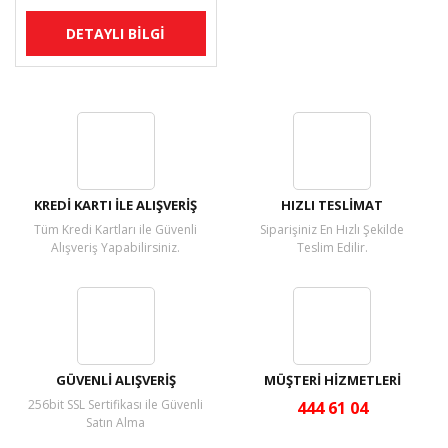
DETAYLI BİLGİ
KREDİ KARTI İLE ALIŞVERİŞ
HIZLI TESLİMAT
Tüm Kredi Kartları ile Güvenli
Siparişiniz En Hızlı Şekilde
Alışveriş Yapabilirsiniz.
Teslim Edilir.
GÜVENLİ ALIŞVERİŞ
MÜŞTERİ HİZMETLERİ
256bit SSL Sertifikası ile Güvenli
444 61 04
Satın Alma