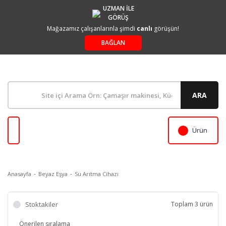
UZMAN İLE
GÖRÜŞ
Mağazamız çalışanlarınla şimdi
canlı
görüşün!
BAĞLAN
ARA
Ürün
Anasayfa
Beyaz Eşya
Su Arıtma Cihazı
Stoktakiler
Toplam 3 ürün