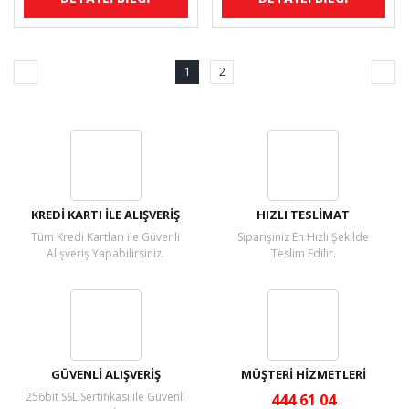
1
2
KREDİ KARTI İLE ALIŞVERİŞ
HIZLI TESLİMAT
Tüm Kredi Kartları ile Güvenli
Siparişiniz En Hızlı Şekilde
Alışveriş Yapabilirsiniz.
Teslim Edilir.
GÜVENLİ ALIŞVERİŞ
MÜŞTERİ HİZMETLERİ
256bit SSL Sertifikası ile Güvenli
444 61 04