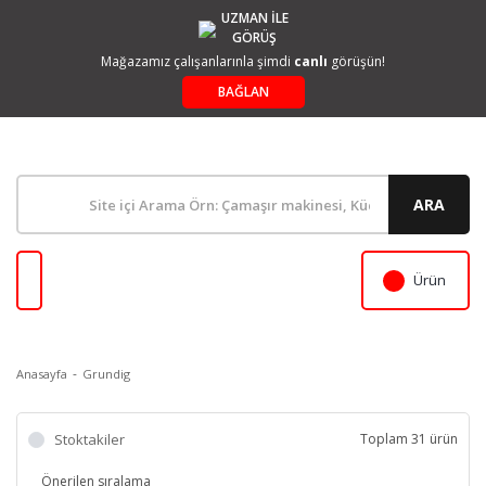
UZMAN İLE
GÖRÜŞ
Mağazamız çalışanlarınla şimdi
canlı
görüşün!
BAĞLAN
ARA
Ürün
Anasayfa
Grundig
Stoktakiler
Toplam 31 ürün