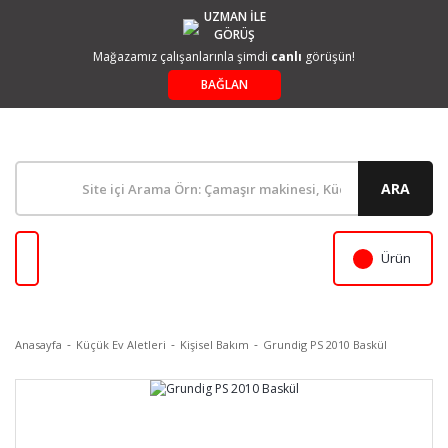
UZMAN İLE
GÖRÜŞ
Mağazamız çalışanlarınla şimdi
canlı
görüşün!
BAĞLAN
ARA
Ürün
Anasayfa
Küçük Ev Aletleri
Kişisel Bakım
Grundig PS 2010 Baskül