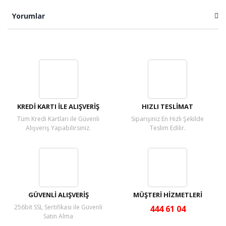
Yorumlar
Bu ürüne ilk yorumu siz yapın!
Yorum Yaz
KREDİ KARTI İLE ALIŞVERİŞ
HIZLI TESLİMAT
Tüm Kredi Kartları ile Güvenli
Siparişiniz En Hızlı Şekilde
Alışveriş Yapabilirsiniz.
Teslim Edilir.
GÜVENLİ ALIŞVERİŞ
MÜŞTERİ HİZMETLERİ
256bit SSL Sertifikası ile Güvenli
444 61 04
Satın Alma