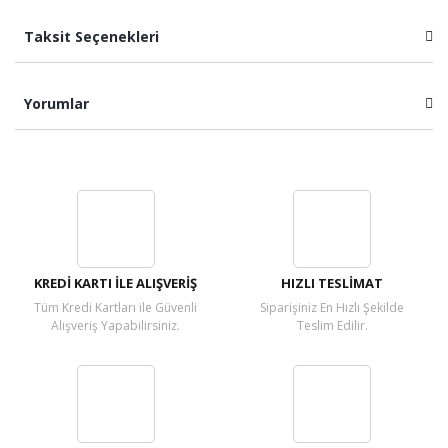
Taksit Seçenekleri
Yorumlar
Bu ürüne ilk yorumu siz yapın!
Yorum Yaz
KREDİ KARTI İLE ALIŞVERİŞ
HIZLI TESLİMAT
Tüm Kredi Kartları ile Güvenli
Siparişiniz En Hızlı Şekilde
Alışveriş Yapabilirsiniz.
Teslim Edilir.