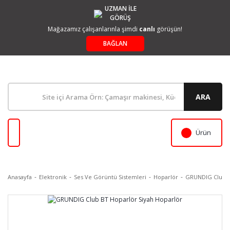
UZMAN İLE
GÖRÜŞ
Mağazamız çalışanlarınla şimdi
canlı
görüşün!
BAĞLAN
ARA
Ürün
Anasayfa
Elektronik
Ses Ve Görüntü Sistemleri
Hoparlör
GRUNDIG Club BT