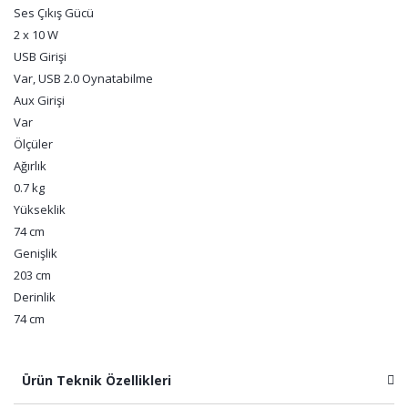
Ses Çıkış Gücü
2 x 10 W
USB Girişi
Var, USB 2.0 Oynatabilme
Aux Girişi
Var
Ölçüler
Ağırlık
0.7 kg
Yükseklik
74 cm
Genişlik
203 cm
Derinlik
74 cm
Ürün Teknik Özellikleri