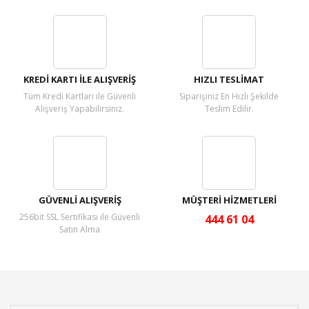
Bu ürüne ilk yorumu siz yapın!
Yorum Yaz
KREDİ KARTI İLE ALIŞVERİŞ
HIZLI TESLİMAT
Tüm Kredi Kartları ile Güvenli
Siparişiniz En Hızlı Şekilde
Alışveriş Yapabilirsiniz.
Teslim Edilir.
GÜVENLİ ALIŞVERİŞ
MÜŞTERİ HİZMETLERİ
256bit SSL Sertifikası ile Güvenli
444 61 04
Satın Alma