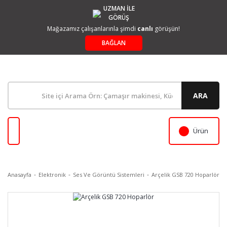
UZMAN İLE
GÖRÜŞ
Mağazamız çalışanlarınla şimdi
canlı
görüşün!
BAĞLAN
ARA
Ürün
Anasayfa
Elektronik
Ses Ve Görüntü Sistemleri
Arçelik GSB 720 Hoparlör