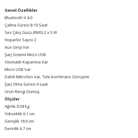
Genel Özellikler
Bluetooth V 4.0
Çalma Süresi 8-10 Saat
Ses Çıkış Gücü (RMS) 2 x 5 W
Hoparlör Sayısı 2
Aux Girişi Var
Şarj Sistemi Micro USB
Otomatik Kapanma Var
Micro USB Var
Dahili Mikrofon Var, Tele-konferans Görüşme
Şarj Olma Süresi 4 saat
Ürün Rengi Gümüş
Ölçüler
Ağırlık 0.58 kg
Yükseklik 6.1 cm
Genişlik 18.0 cm
Derinlik 6.7 cm