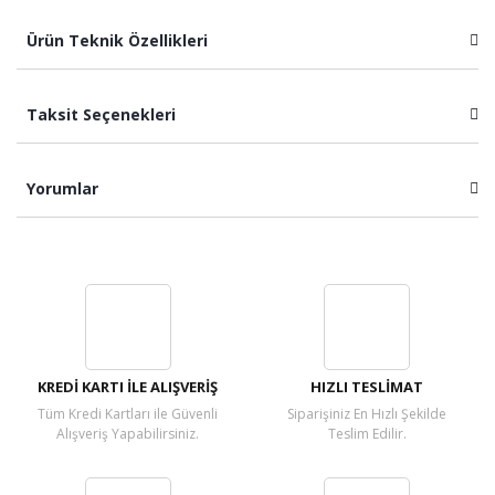
Ürün Teknik Özellikleri
Taksit Seçenekleri
Yorumlar
Bu ürüne ilk yorumu siz yapın!
Yorum Yaz
KREDİ KARTI İLE ALIŞVERİŞ
HIZLI TESLİMAT
Tüm Kredi Kartları ile Güvenli
Siparişiniz En Hızlı Şekilde
Alışveriş Yapabilirsiniz.
Teslim Edilir.