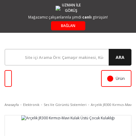
UZMAN İLE
GÖRÜŞ
Mağazamız çalışanlarınla şimdi
canlı
görüşün!
BAĞLAN
ARA
Ürün
Anasayfa
Elektronik
Ses Ve Görüntü Sistemleri
Arçelik JR300 Kırmızı-Mavi K