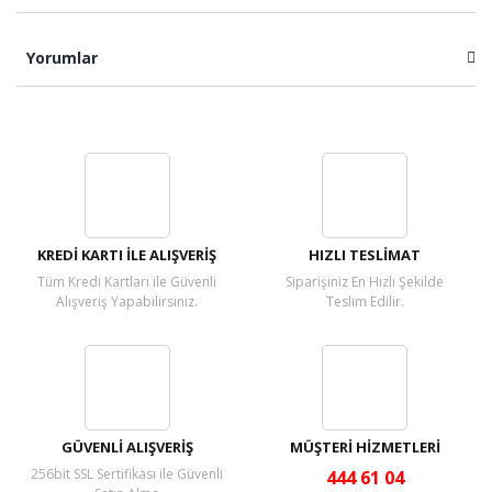
Yorumlar
Bu ürüne ilk yorumu siz yapın!
Yorum Yaz
KREDİ KARTI İLE ALIŞVERİŞ
HIZLI TESLİMAT
Tüm Kredi Kartları ile Güvenli
Siparişiniz En Hızlı Şekilde
Alışveriş Yapabilirsiniz.
Teslim Edilir.
GÜVENLİ ALIŞVERİŞ
MÜŞTERİ HİZMETLERİ
256bit SSL Sertifikası ile Güvenli
444 61 04