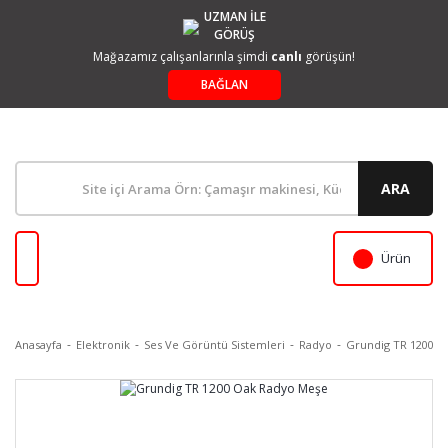
UZMAN İLE
GÖRÜŞ
Mağazamız çalışanlarınla şimdi
canlı
görüşün!
BAĞLAN
ARA
Ürün
Anasayfa
Elektronik
Ses Ve Görüntü Sistemleri
Radyo
Grundig TR 1200 O