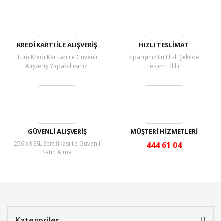
Yorum Yaz
KREDİ KARTI İLE ALIŞVERİŞ
HIZLI TESLİMAT
Tüm Kredi Kartları ile Güvenli
Siparişiniz En Hızlı Şekilde
Alışveriş Yapabilirsiniz.
Teslim Edilir.
GÜVENLİ ALIŞVERİŞ
MÜŞTERİ HİZMETLERİ
256bit SSL Sertifikası ile Güvenli
444 61 04
Satın Alma
Kategoriler