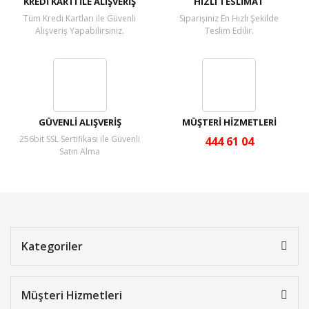
KREDİ KARTI İLE ALIŞVERİŞ
HIZLI TESLİMAT
Tüm Kredi Kartları ile Güvenli
Siparişiniz En Hızlı Şekilde
Alışveriş Yapabilirsiniz.
Teslim Edilir.
GÜVENLİ ALIŞVERİŞ
MÜŞTERİ HİZMETLERİ
256bit SSL Sertifikası ile Güvenli
444 61 04
Satın Alma
Kategoriler
Müşteri Hizmetleri