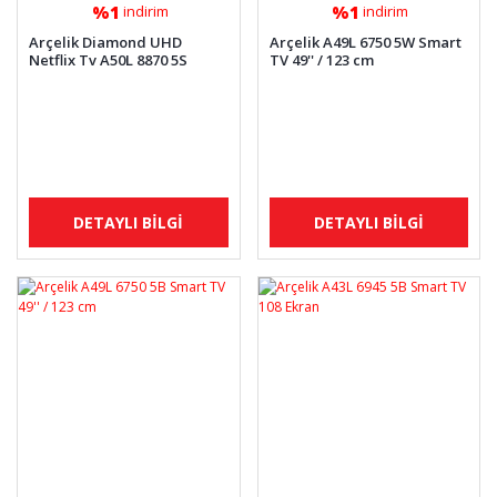
%1
%1
indirim
indirim
Arçelik Diamond UHD
Arçelik A49L 6750 5W Smart
Netflix Tv A50L 8870 5S
TV 49'' / 123 cm
DETAYLI BİLGİ
DETAYLI BİLGİ