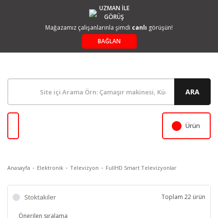
UZMAN İLE
GÖRÜŞ
Mağazamız çalışanlarınla şimdi
canlı
görüşün!
BAĞLAN
ARA
Ürün
Anasayfa
Elektronik
Televizyon
FullHD Smart Televizyonlar
Stoktakiler
Toplam 22 ürün