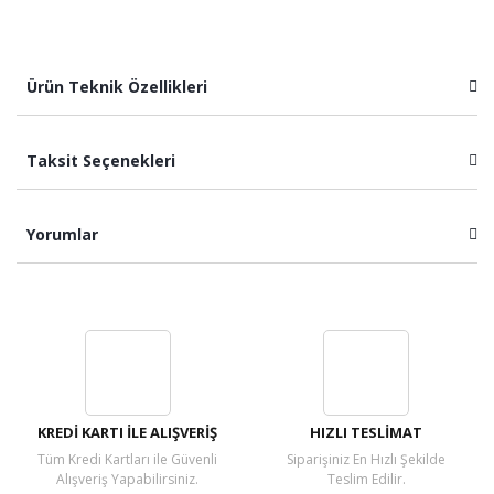
Ürün Teknik Özellikleri
Taksit Seçenekleri
Yorumlar
Bu ürüne ilk yorumu siz yapın!
Yorum Yaz
KREDİ KARTI İLE ALIŞVERİŞ
HIZLI TESLİMAT
Tüm Kredi Kartları ile Güvenli
Siparişiniz En Hızlı Şekilde
Alışveriş Yapabilirsiniz.
Teslim Edilir.