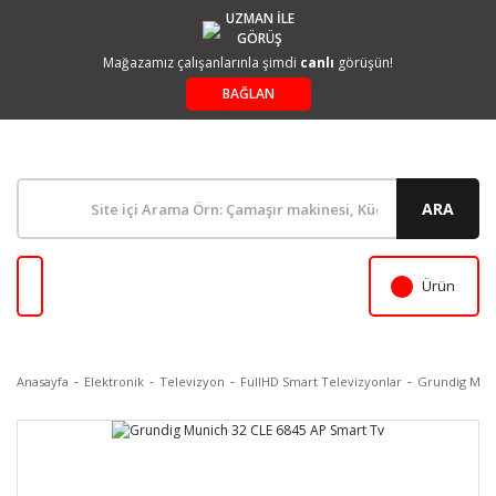
UZMAN İLE
GÖRÜŞ
Mağazamız çalışanlarınla şimdi
canlı
görüşün!
BAĞLAN
ARA
Ürün
Anasayfa
Elektronik
Televizyon
FullHD Smart Televizyonlar
Grundig Muni