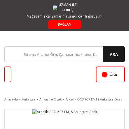
UZMAN İLE
GÖRÜŞ
Mağazamız çalışanlarınla şimdi
canlı
görüşün!
BAĞLAN
ARA
Ürün
Anasayfa
Ankastre
Ankastre Ocak
Arçelik OCD 607 EM1S Ankastre Ocak