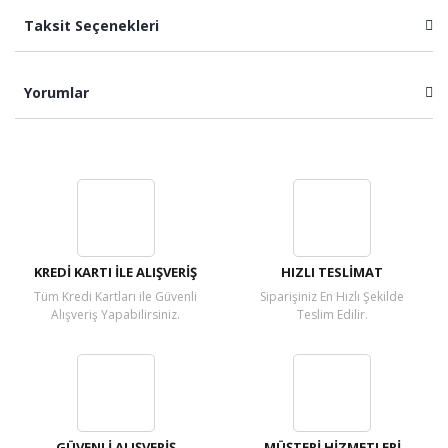
Taksit Seçenekleri
Yorumlar
Bu ürüne ilk yorumu siz yapın!
Yorum Yaz
KREDİ KARTI İLE ALIŞVERİŞ
HIZLI TESLİMAT
Tüm Kredi Kartları ile Güvenli
Siparişiniz En Hızlı Şekilde
Alışveriş Yapabilirsiniz.
Teslim Edilir.
GÜVENLİ ALIŞVERİŞ
MÜŞTERİ HİZMETLERİ