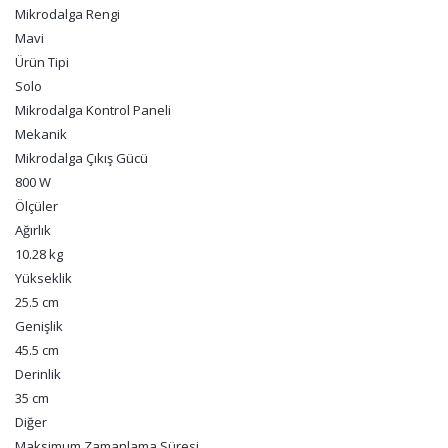
Mikrodalga Rengi
Mavi
Ürün Tipi
Solo
Mikrodalga Kontrol Paneli
Mekanik
Mikrodalga Çıkış Gücü
800 W
Ölçüler
Ağırlık
10.28 kg
Yükseklik
25.5 cm
Genişlik
45.5 cm
Derinlik
35 cm
Diğer
Maksimum Zamanlama Süresi