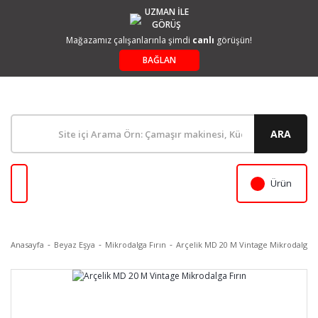
UZMAN İLE
GÖRÜŞ
Mağazamız çalışanlarınla şimdi
canlı
görüşün!
BAĞLAN
ARA
Ürün
Anasayfa
Beyaz Eşya
Mikrodalga Fırın
Arçelik MD 20 M Vintage Mikrodalga F