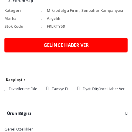
0 - Yorum Yap
Kategori
Mikrodalga Fırın
,
Sonbahar Kampanyası
Marka
Arçelik
Stok Kodu
FKLRTY59
GELİNCE HABER VER
Karşılaştır
Tavsiye Et
Fiyatı Düşünce Haber Ver
Ürün Bilgisi
Genel Özellikler