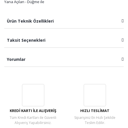
Yana Açılan - Düğme ile
Ürün Teknik Özellikleri
Taksit Seçenekleri
Yorumlar
Bu ürüne ilk yorumu siz yapın!
Yorum Yaz
KREDİ KARTI İLE ALIŞVERİŞ
HIZLI TESLİMAT
Tüm Kredi Kartları ile Güvenli
Siparişiniz En Hızlı Şekilde
Alışveriş Yapabilirsiniz.
Teslim Edilir.