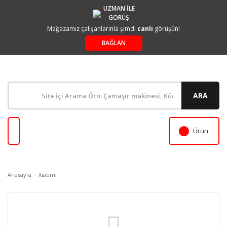
UZMAN İLE
GÖRÜŞ
Mağazamız çalışanlarınla şimdi
canlı
görüşün!
BAĞLAN
ARA
Ürün
Anasayfa
Xiaomi