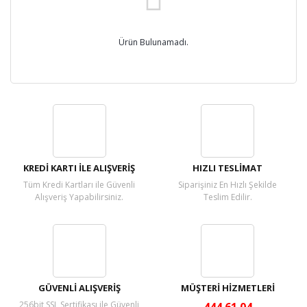
Ürün Bulunamadı.
KREDİ KARTI İLE ALIŞVERİŞ
HIZLI TESLİMAT
Tüm Kredi Kartları ile Güvenli
Siparişiniz En Hızlı Şekilde
Alışveriş Yapabilirsiniz.
Teslim Edilir.
GÜVENLİ ALIŞVERİŞ
MÜŞTERİ HİZMETLERİ
256bit SSL Sertifikası ile Güvenli