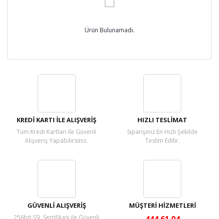
Ürün Bulunamadı.
KREDİ KARTI İLE ALIŞVERİŞ
HIZLI TESLİMAT
Tüm Kredi Kartları ile Güvenli
Siparişiniz En Hızlı Şekilde
Alışveriş Yapabilirsiniz.
Teslim Edilir.
GÜVENLİ ALIŞVERİŞ
MÜŞTERİ HİZMETLERİ
256bit SSL Sertifikası ile Güvenli