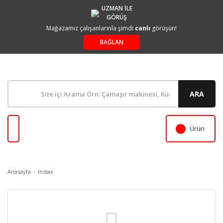
UZMAN İLE
GÖRÜŞ
Mağazamız çalışanlarınla şimdi
canlı
görüşün!
BAĞLAN
ARA
Ürün
Anasayfa
İnstax