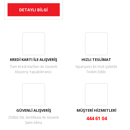
DETAYLI BİLGİ
KREDİ KARTI İLE ALIŞVERİŞ
HIZLI TESLİMAT
Tüm Kredi Kartları ile Güvenli
Siparişiniz En Hızlı Şekilde
Alışveriş Yapabilirsiniz.
Teslim Edilir.
GÜVENLİ ALIŞVERİŞ
MÜŞTERİ HİZMETLERİ
256bit SSL Sertifikası ile Güvenli
444 61 04
Satın Alma