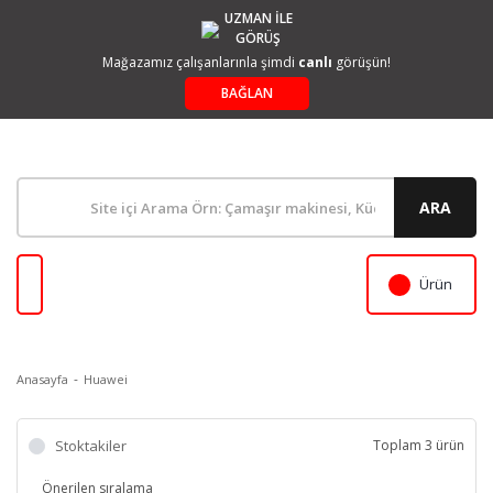
UZMAN İLE
GÖRÜŞ
Mağazamız çalışanlarınla şimdi
canlı
görüşün!
BAĞLAN
ARA
Ürün
Anasayfa
Huawei
Stoktakiler
Toplam 3 ürün