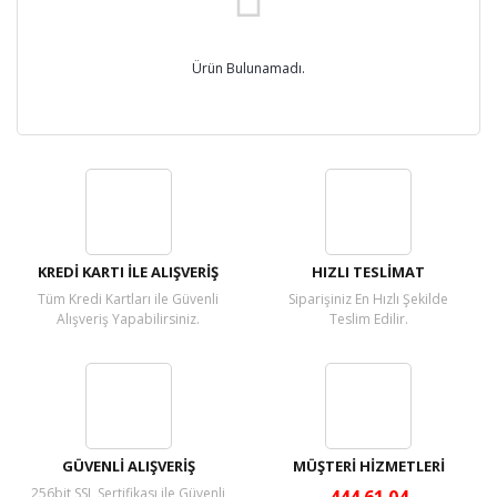
Ürün Bulunamadı.
KREDİ KARTI İLE ALIŞVERİŞ
HIZLI TESLİMAT
Tüm Kredi Kartları ile Güvenli
Siparişiniz En Hızlı Şekilde
Alışveriş Yapabilirsiniz.
Teslim Edilir.
GÜVENLİ ALIŞVERİŞ
MÜŞTERİ HİZMETLERİ
256bit SSL Sertifikası ile Güvenli