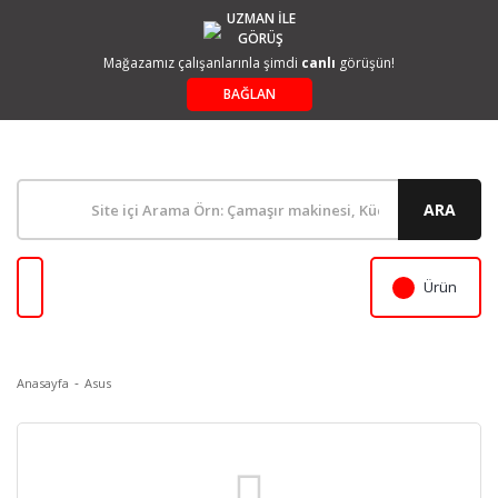
UZMAN İLE
GÖRÜŞ
Mağazamız çalışanlarınla şimdi
canlı
görüşün!
BAĞLAN
ARA
Ürün
Anasayfa
Asus