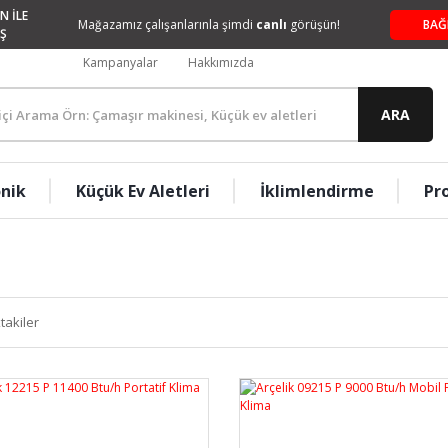
N İLE
Mağazamız çalışanlarınla şimdi
canlı
görüşün!
BAĞ
Ş
Kampanyalar
Hakkımızda
ARA
onik
Küçük Ev Aletleri
İklimlendirme
Pr
takiler