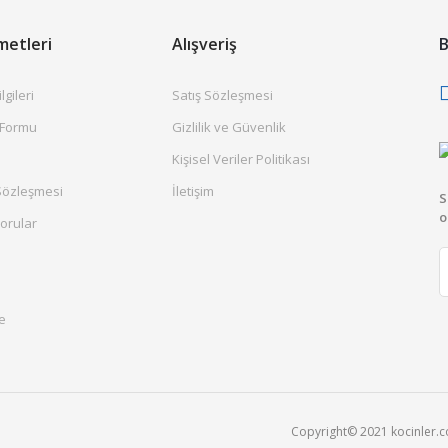
metleri
Alışveriş
B
gileri
Satış Sözleşmesi
 Formu
Gizlilik ve Güvenlik
Kişisel Veriler Politikası
Sözleşmesi
İletişim
S
o
orular
e
Copyright© 2021 kocinler.com