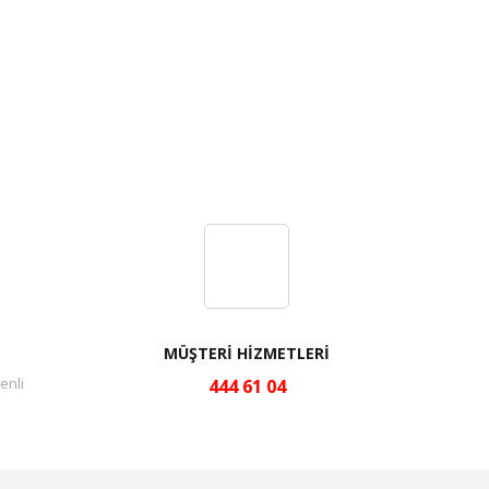
MÜŞTERİ HİZMETLERİ
enli
444 61 04