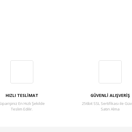
HIZLI TESLİMAT
GÜVENLİ ALIŞVERİŞ
Siparişiniz En Hızlı Şekilde
256bit SSL Sertifikası ile Güv
Teslim Edilir.
Satın Alma