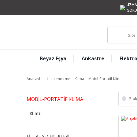
UZMA
GÖRÜ
Beyaz Eşya
Ankastre
Elektr
Anasayfa
İklimlendirme
Klima
Mobil-Portatif Klima
MOBIL-PORTATIF KLIMA
Stok
Klima
FILTRE SEÇENEKLERI