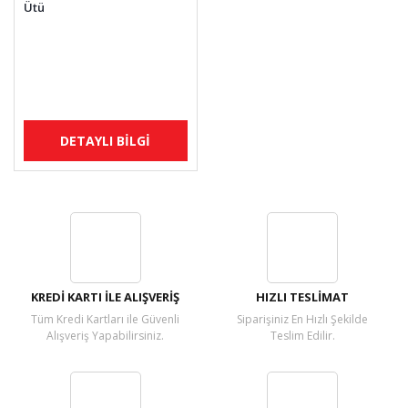
Ütü
DETAYLI BİLGİ
KREDİ KARTI İLE ALIŞVERİŞ
HIZLI TESLİMAT
Tüm Kredi Kartları ile Güvenli
Siparişiniz En Hızlı Şekilde
Alışveriş Yapabilirsiniz.
Teslim Edilir.