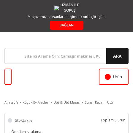
UZMAN İLE
GÖRÜŞ
Mağazamız çalışanlarınla şimdi
canlı
görüşün!
BAĞLAN
ARA
Ürün
Anasayfa
Küçük Ev Aletleri
Ütü & Ütü Masası
Buhar Kazanlı Ütü
Stoktakiler
Toplam 5 ürün