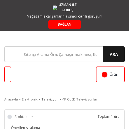
UZMAN İLE
GÖRÜŞ
Mağazamız çalışanlarınla şimdi
canlı
görüşün!
BAĞLAN
ARA
Ürün
Anasayfa
Elektronik
Televizyon
4K OLED Televizyonlar
Stoktakiler
Toplam 1 ürün