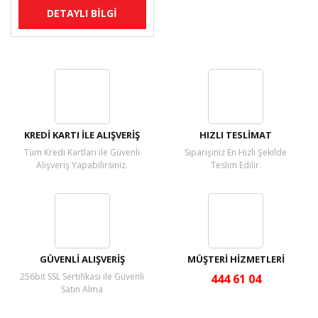
DETAYLI BİLGİ
KREDİ KARTI İLE ALIŞVERİŞ
HIZLI TESLİMAT
Tüm Kredi Kartları ile Güvenli
Siparişiniz En Hızlı Şekilde
Alışveriş Yapabilirsiniz.
Teslim Edilir.
GÜVENLİ ALIŞVERİŞ
MÜŞTERİ HİZMETLERİ
256bit SSL Sertifikası ile Güvenli
444 61 04
Satın Alma