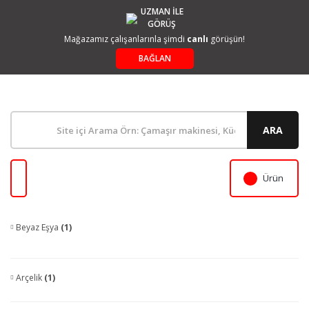
UZMAN İLE
GÖRÜŞ
Mağazamız çalışanlarınla şimdi
canlı
görüşün!
BAĞLAN
ARA
Ürün
Beyaz Eşya
(1)
Arçelik
(1)