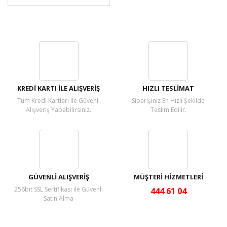
KREDİ KARTI İLE ALIŞVERİŞ
HIZLI TESLİMAT
Tüm Kredi Kartları ile Güvenli
Siparişiniz En Hızlı Şekilde
Alışveriş Yapabilirsiniz.
Teslim Edilir.
GÜVENLİ ALIŞVERİŞ
MÜŞTERİ HİZMETLERİ
256bit SSL Sertifikası ile Güvenli
444 61 04
Satın Alma