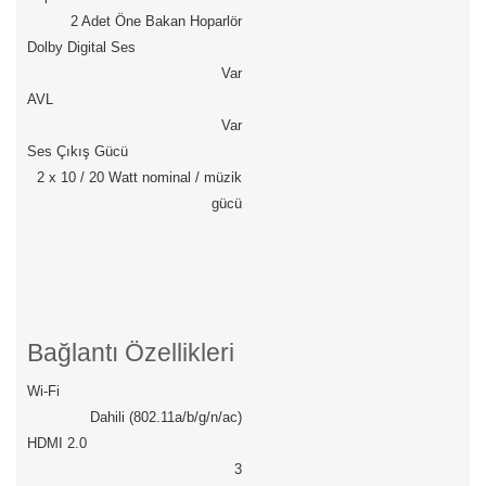
2 Adet Öne Bakan Hoparlör
Dolby Digital Ses
Var
AVL
Var
Ses Çıkış Gücü
2 x 10 / 20 Watt nominal / müzik
gücü
Bağlantı Özellikleri
Wi-Fi
Dahili (802.11a/b/g/n/ac)
HDMI 2.0
3