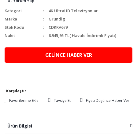
0 - Yorum Yap
Kategori
4K UltraHD Televizyonlar
Marka
Grundig
Stok Kodu
CDKRV679
Nakit
8.945,95 TL
( Havale İndirimli Fiyatı)
GELİNCE HABER VER
Karşılaştır
Tavsiye Et
Fiyatı Düşünce Haber Ver
Ürün Bilgisi