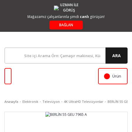
UZMAN İLE
GÖRÜŞ
Mağazamız çalışanlarınla şimdi
canlı
görüşün!
BAĞLAN
ARA
Ürün
Anasayfa
Elektronik
Televizyon
4K UltraHD Televizyonlar
BERLİN 55 GEU 