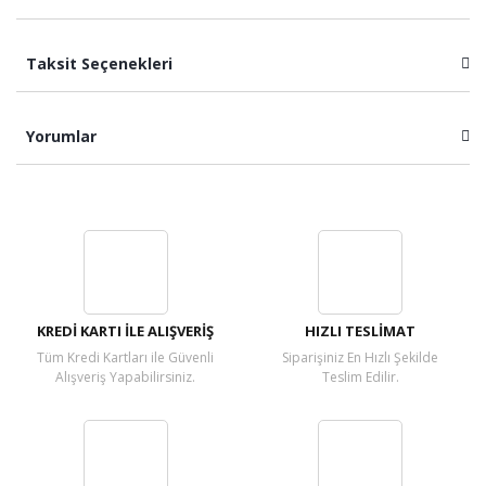
Taksit Seçenekleri
Yorumlar
Bu ürüne ilk yorumu siz yapın!
Yorum Yaz
KREDİ KARTI İLE ALIŞVERİŞ
HIZLI TESLİMAT
Tüm Kredi Kartları ile Güvenli
Siparişiniz En Hızlı Şekilde
Alışveriş Yapabilirsiniz.
Teslim Edilir.