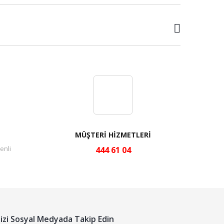
MÜŞTERİ HİZMETLERİ
enli
444 61 04
izi Sosyal Medyada Takip Edin