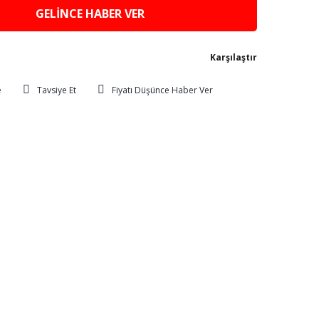
GELİNCE HABER VER
Karşılaştır
Tavsiye Et
Fiyatı Düşünce Haber Ver