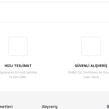
Bu ürüne ilk yorumu siz yapın!
Yorum Yaz
HIZLI TESLİMAT
GÜVENLİ ALIŞVERİŞ
Siparişiniz En Hızlı Şekilde
256bit SSL Sertifikası ile Güv
Teslim Edilir.
Satın Alma
metleri
Alışveriş
B