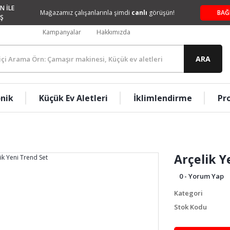
N İLE
Mağazamız çalışanlarınla şimdi
canlı
görüşün!
BAĞ
Ş
Kampanyalar
Hakkımızda
ARA
onik
Küçük Ev Aletleri
İklimlendirme
Pr
Arçelik Y
0 - Yorum Yap
Kategori
Stok Kodu