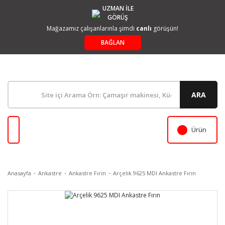
UZMAN İLE
GÖRÜŞ
Mağazamız çalışanlarınla şimdi
canlı
görüşün!
BAĞLAN
ARA
Ürün
Anasayfa
Ankastre
Ankastre Fırın
Arçelik 9625 MDI Ankastre Fırın