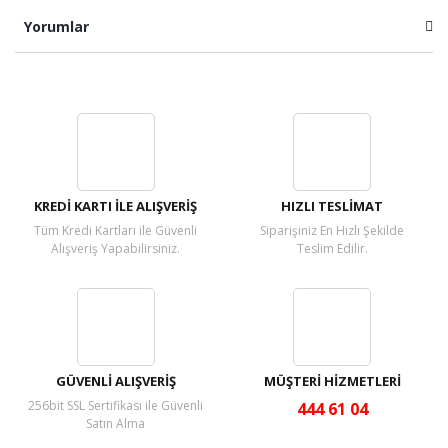
Yorumlar
Bu ürüne ilk yorumu siz yapın!
Yorum Yaz
KREDİ KARTI İLE ALIŞVERİŞ
HIZLI TESLİMAT
Tüm Kredi Kartları ile Güvenli
Siparişiniz En Hızlı Şekilde
Alışveriş Yapabilirsiniz.
Teslim Edilir.
GÜVENLİ ALIŞVERİŞ
MÜŞTERİ HİZMETLERİ
256bit SSL Sertifikası ile Güvenli
444 61 04
Satın Alma