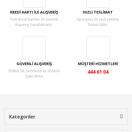
KREDİ KARTI İLE ALIŞVERİŞ
HIZLI TESLİMAT
Tüm Kredi Kartları ile Güvenli
Siparişiniz En Hızlı Şekilde
Alışveriş Yapabilirsiniz.
Teslim Edilir.
GÜVENLİ ALIŞVERİŞ
MÜŞTERİ HİZMETLERİ
256bit SSL Sertifikası ile Güvenli
444 61 04
Satın Alma
Kategoriler