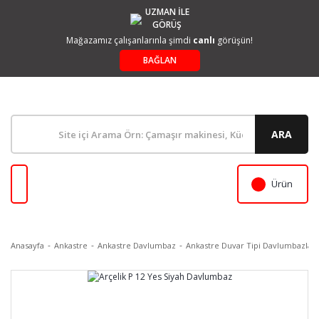
UZMAN İLE
GÖRÜŞ
Mağazamız çalışanlarınla şimdi
canlı
görüşün!
BAĞLAN
ARA
Ürün
Anasayfa
Ankastre
Ankastre Davlumbaz
Ankastre Duvar Tipi Davlumbazlar