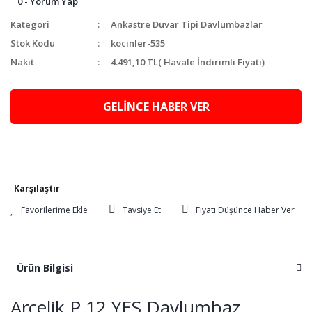
0 - Yorum Yap
Kategori
Ankastre Duvar Tipi Davlumbazlar
Stok Kodu
kocinler-535
Nakit
4.491,10 TL
( Havale İndirimli Fiyatı)
GELİNCE HABER VER
Karşılaştır
Tavsiye Et
Fiyatı Düşünce Haber Ver
Ürün Bilgisi
Arçelik P 12 YES Davlumbaz