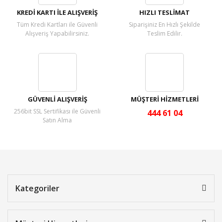
KREDİ KARTI İLE ALIŞVERİŞ
HIZLI TESLİMAT
Tüm Kredi Kartları ile Güvenli
Siparişiniz En Hızlı Şekilde
Alışveriş Yapabilirsiniz.
Teslim Edilir.
GÜVENLİ ALIŞVERİŞ
MÜŞTERİ HİZMETLERİ
256bit SSL Sertifikası ile Güvenli
444 61 04
Satın Alma
Kategoriler