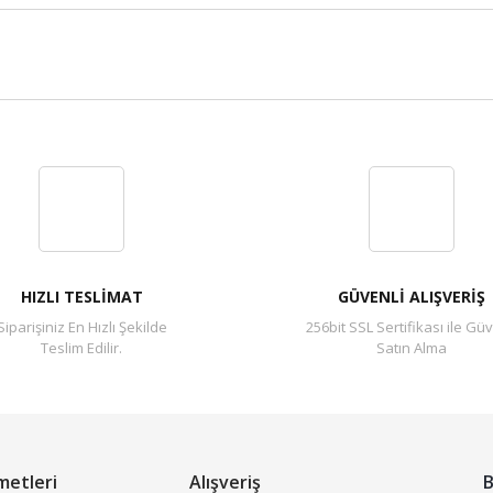
Bu ürüne ilk yorumu siz yapın!
Yorum Yaz
HIZLI TESLİMAT
GÜVENLİ ALIŞVERİŞ
Siparişiniz En Hızlı Şekilde
256bit SSL Sertifikası ile Güv
Teslim Edilir.
Satın Alma
metleri
Alışveriş
B