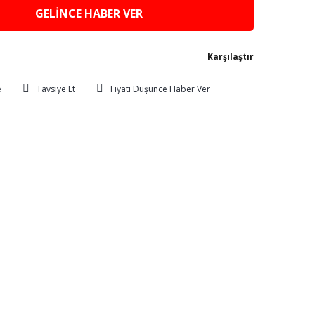
GELİNCE HABER VER
Karşılaştır
Tavsiye Et
Fiyatı Düşünce Haber Ver