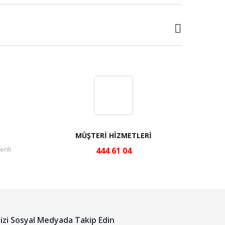
MÜŞTERİ HİZMETLERİ
enli
444 61 04
izi Sosyal Medyada Takip Edin