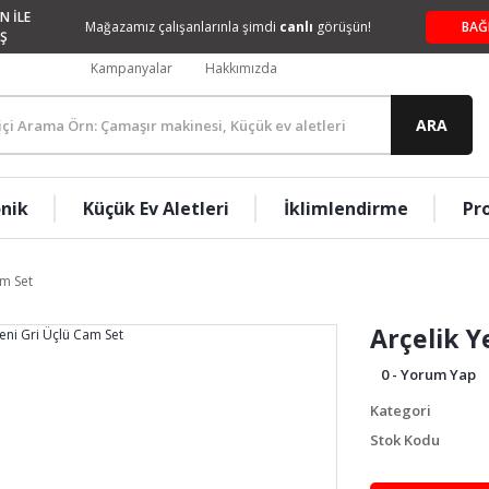
N İLE
Mağazamız çalışanlarınla şimdi
canlı
görüşün!
BAĞ
Ş
Kampanyalar
Hakkımızda
ARA
onik
Küçük Ev Aletleri
İklimlendirme
Pr
am Set
Arçelik Y
0 - Yorum Yap
Kategori
Stok Kodu