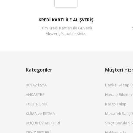
KREDİ KARTI İLE ALIŞVERİŞ
Tüm Kredi Kartları ile Güvenli
Alışveriş Yapabilirsiniz.
Kategoriler
Müşteri Hiz
BEYAZ EŞYA
Banka Hesap Bil
ANKASTRE
Havale Bildirim
ELEKTRONİK
Kargo Takip
KLİMA ve ISITMA
Mesafeli Satış 
KÜÇÜK EV ALETLERİ
Sıkça Sorulan S
ÇEYİZ SETLERİ
Hakkımızda