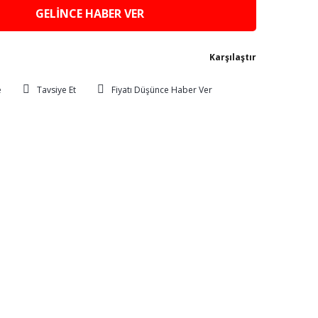
GELİNCE HABER VER
Karşılaştır
Tavsiye Et
Fiyatı Düşünce Haber Ver