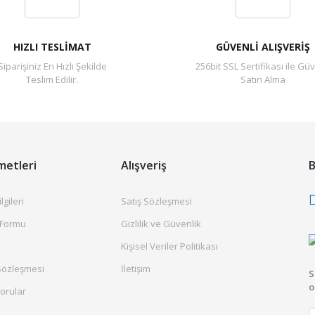
HIZLI TESLİMAT
GÜVENLİ ALIŞVERİŞ
Siparişiniz En Hızlı Şekilde
256bit SSL Sertifikası ile Güv
Teslim Edilir.
Satın Alma
metleri
Alışveriş
B
gileri
Satış Sözleşmesi
 Formu
Gizlilik ve Güvenlik
Kişisel Veriler Politikası
Sözleşmesi
İletişim
S
o
orular