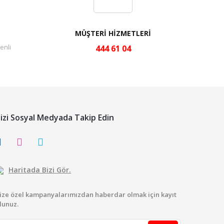
MÜŞTERİ HİZMETLERİ
enli
444 61 04
izi Sosyal Medyada Takip Edin
Haritada Bizi Gör.
ize özel kampanyalarımızdan haberdar olmak için kayıt
lunuz.