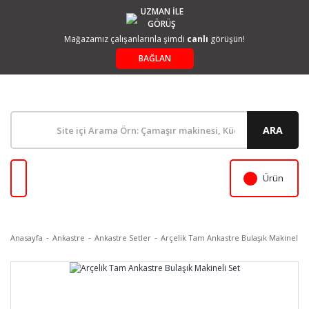
UZMAN İLE
GÖRÜŞ
Mağazamız çalışanlarınla şimdi
canlı
görüşün!
BAĞLAN
ARA
Ürün
Anasayfa
Ankastre
Ankastre Setler
Arçelik Tam Ankastre Bulaşık Makineli S