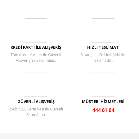
Bu ürüne ilk yorumu siz yapın!
Yorum Yaz
KREDİ KARTI İLE ALIŞVERİŞ
HIZLI TESLİMAT
Tüm Kredi Kartları ile Güvenli
Siparişiniz En Hızlı Şekilde
Alışveriş Yapabilirsiniz.
Teslim Edilir.
GÜVENLİ ALIŞVERİŞ
MÜŞTERİ HİZMETLERİ
256bit SSL Sertifikası ile Güvenli
444 61 04
Satın Alma