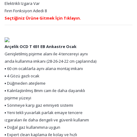
Elektrikli Izgara Var
Fırın Fonksiyon Adedi 8
Seçtiğiniz Ürüne Gitmek İçin Tıklayın.
Arçelik OCD T 651 EB Ankastre Ocak
Genişletilmiş pişirme alanı ile 4 tencereyi aynı
anda kullanma imkanı (28-26-24-22 cm çaplarında)
▪ 60 cm ocaklarla aynı alana montaj imkanı
▪ 4 Gözü gazlı ocak
▪ Düğmeden ateşleme
▪ Kalınlaştırılmış 8mm cam ile daha dayanıklı
pişirme yüzeyi
▪ Sönmeye karşı gaz emniyeti sistemi
▪ Yeni tekli yuvarlak parlak emaye tencere
ızgaraları ile daha dengeli ve güvenli kullanım
▪ Doğal gaz kullanımına uygun
▪ Expert clean kaplama ile kolay ve hızlı