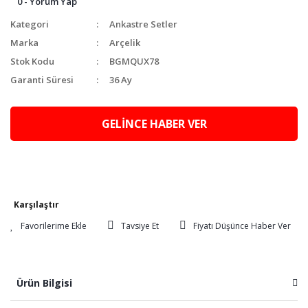
0 - Yorum Yap
Kategori
Ankastre Setler
Marka
Arçelik
Stok Kodu
BGMQUX78
Garanti Süresi
36 Ay
GELİNCE HABER VER
Karşılaştır
Tavsiye Et
Fiyatı Düşünce Haber Ver
Ürün Bilgisi