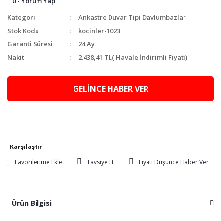
0 - Yorum Yap
Kategori
Ankastre Duvar Tipi Davlumbazlar
Stok Kodu
kocinler-1023
Garanti Süresi
24 Ay
Nakit
2.438,41 TL
( Havale İndirimli Fiyatı)
GELİNCE HABER VER
Karşılaştır
Tavsiye Et
Fiyatı Düşünce Haber Ver
Ürün Bilgisi