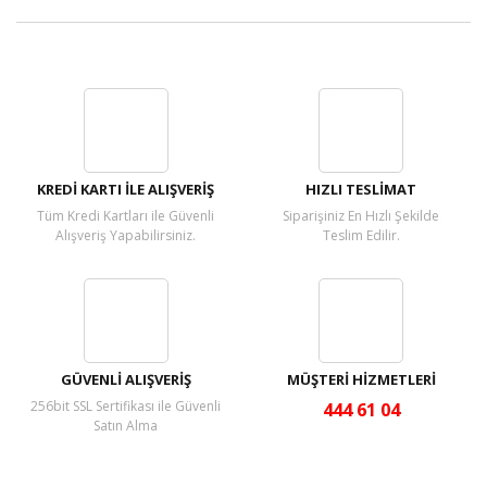
Bu ürüne ilk yorumu siz yapın!
Yorum Yaz
KREDİ KARTI İLE ALIŞVERİŞ
HIZLI TESLİMAT
Tüm Kredi Kartları ile Güvenli
Siparişiniz En Hızlı Şekilde
Alışveriş Yapabilirsiniz.
Teslim Edilir.
GÜVENLİ ALIŞVERİŞ
MÜŞTERİ HİZMETLERİ
256bit SSL Sertifikası ile Güvenli
444 61 04
Satın Alma