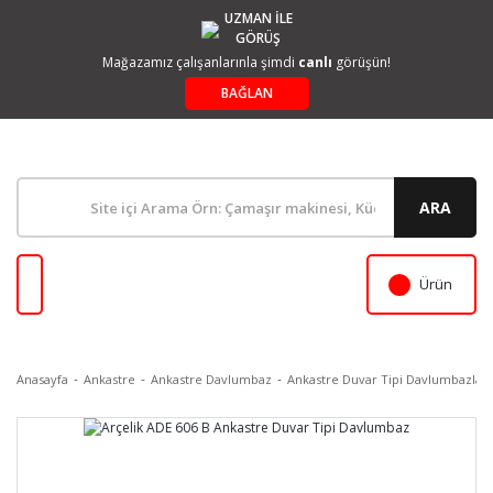
UZMAN İLE
GÖRÜŞ
Mağazamız çalışanlarınla şimdi
canlı
görüşün!
BAĞLAN
ARA
Ürün
Anasayfa
Ankastre
Ankastre Davlumbaz
Ankastre Duvar Tipi Davlumbazlar