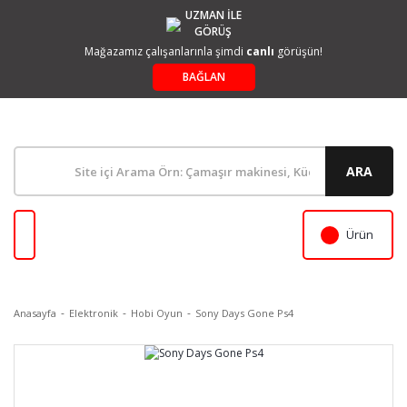
UZMAN İLE
GÖRÜŞ
Mağazamız çalışanlarınla şimdi
canlı
görüşün!
BAĞLAN
ARA
Ürün
Anasayfa
Elektronik
Hobi Oyun
Sony Days Gone Ps4