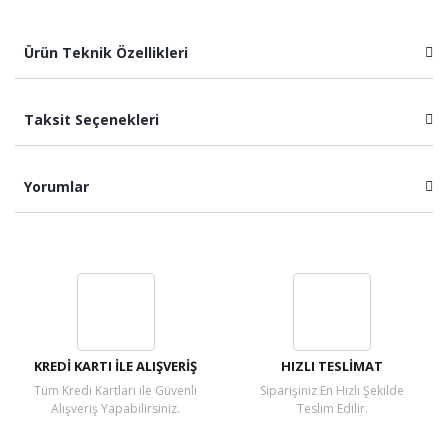
Ürün Teknik Özellikleri
Taksit Seçenekleri
Yorumlar
Bu ürüne ilk yorumu siz yapın!
Yorum Yaz
KREDİ KARTI İLE ALIŞVERİŞ
HIZLI TESLİMAT
Tüm Kredi Kartları ile Güvenli
Siparişiniz En Hızlı Şekilde
Alışveriş Yapabilirsiniz.
Teslim Edilir.