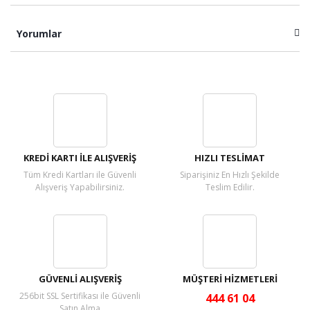
Yorumlar
Bu ürüne ilk yorumu siz yapın!
Yorum Yaz
KREDİ KARTI İLE ALIŞVERİŞ
HIZLI TESLİMAT
Tüm Kredi Kartları ile Güvenli
Siparişiniz En Hızlı Şekilde
Alışveriş Yapabilirsiniz.
Teslim Edilir.
GÜVENLİ ALIŞVERİŞ
MÜŞTERİ HİZMETLERİ
256bit SSL Sertifikası ile Güvenli
444 61 04
Satın Alma