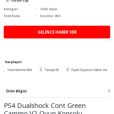
0 - Yorum Yap
Kategori
Hobi Oyun
Stok Kodu
kocinler-853
GELİNCE HABER VER
Karşılaştır
Tavsiye Et
Fiyatı Düşünce Haber Ver
Ürün Bilgisi
PS4 Dualshock Cont Green
Cammo V2 Oyun Konsolu