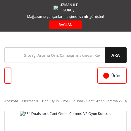
UZMAN İLE
GÖRÜŞ
Mağazamız çalışanlarınla şimdi
canlı
görüşün!
BAĞLAN
ARA
Ürün
Anasayfa
Elektronik
Hobi Oyun
PS4 Dualshock Cont Green Cammo V2 Oyun