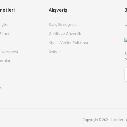
metleri
Alışveriş
B
gileri
Satış Sözleşmesi
 Formu
Gizlilik ve Güvenlik
Kişisel Veriler Politikası
Sözleşmesi
İletişim
S
o
orular
e
Copyright© 2021 kocinler.com