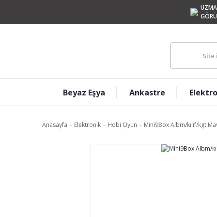
UZMA
GÖRÜ
Beyaz Eşya
Ankastre
Elektr
Anasayfa
Elektronik
Hobi Oyun
Mini9Box Albm/kılıf/kgt Ma