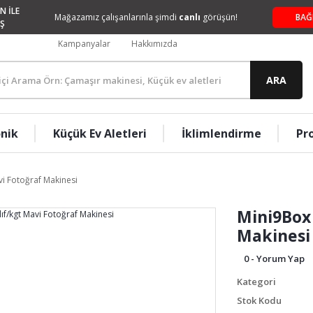
N İLE
Mağazamız çalışanlarınla şimdi
canlı
görüşün!
BAĞ
Ş
Kampanyalar
Hakkımızda
ARA
onik
Küçük Ev Aletleri
İklimlendirme
Pr
vi Fotoğraf Makinesi
Mini9Box 
Makinesi
0 - Yorum Yap
Kategori
Stok Kodu