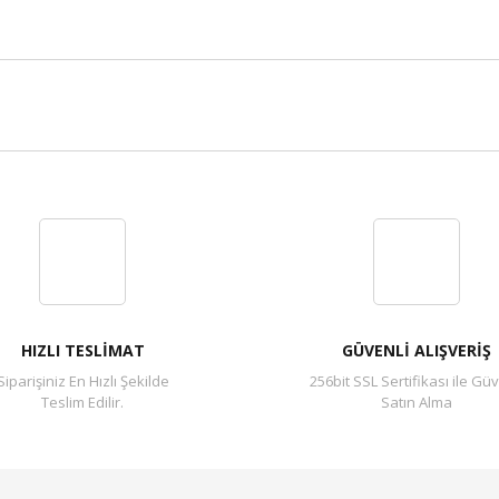
Bu ürüne ilk yorumu siz yapın!
Yorum Yaz
HIZLI TESLİMAT
GÜVENLİ ALIŞVERİŞ
Siparişiniz En Hızlı Şekilde
256bit SSL Sertifikası ile Güv
Teslim Edilir.
Satın Alma