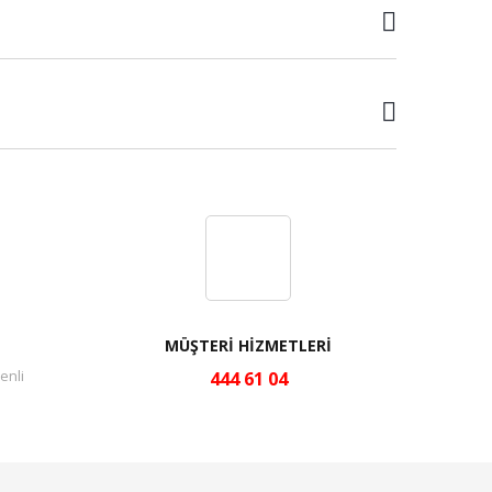
MÜŞTERİ HİZMETLERİ
enli
444 61 04