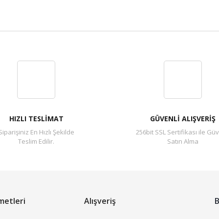
Bu ürüne ilk yorumu siz yapın!
Yorum Yaz
HIZLI TESLİMAT
GÜVENLİ ALIŞVERİŞ
Siparişiniz En Hızlı Şekilde
256bit SSL Sertifikası ile Güv
Teslim Edilir.
Satın Alma
metleri
Alışveriş
B