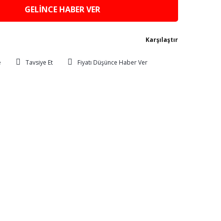
GELİNCE HABER VER
Karşılaştır
Tavsiye Et
Fiyatı Düşünce Haber Ver