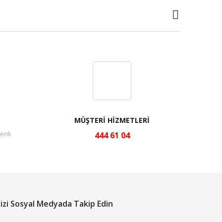
MÜŞTERİ HİZMETLERİ
enli
444 61 04
izi Sosyal Medyada Takip Edin