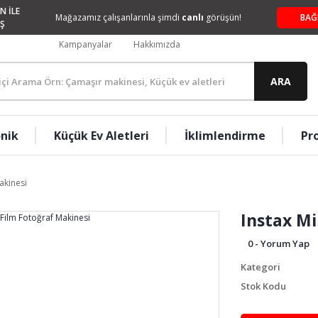
N İLE
Mağazamız çalışanlarınla şimdi
canlı
görüşün!
BAĞ
Ş
Kampanyalar
Hakkımızda
ARA
onik
Küçük Ev Aletleri
İklimlendirme
Pr
akinesi
Instax Mi
0 - Yorum Yap
Kategori
Stok Kodu