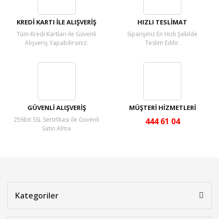
KREDİ KARTI İLE ALIŞVERİŞ
HIZLI TESLİMAT
Tüm Kredi Kartları ile Güvenli
Siparişiniz En Hızlı Şekilde
Alışveriş Yapabilirsiniz.
Teslim Edilir.
GÜVENLİ ALIŞVERİŞ
MÜŞTERİ HİZMETLERİ
256bit SSL Sertifikası ile Güvenli
444 61 04
Satın Alma
Kategoriler