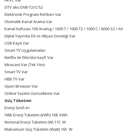
HEVC Var
DTV alıcı DVB-T2/C/S2
Elektronik Program Rehberi Var
Otomatik Kanal Arama Var
Kanal Hafızası 100 Analog / 1000 T / 1000 T2 / 1000 C / 6000 S2 / AV
Dijital Yayında Dil ve Altyazı Desteği Var
USB Kayıt Var
Smart TV Uygulamaları
Netflix ile film/dizi keyfi Var
Miracast Var (Tek Yön)
Smart TV Var
HBB TV Var
Open Browser Var
Online Yazılım Güncelleme Var
Güç Tüketimi
Enerji Sınıfı A+
Yıllık Enerji Tüketimi (kWh) 168 kWh
Nominal Enerji Tüketimi (W) 115 W
Maksimum Güç Tüketimi (Watt) 165 W