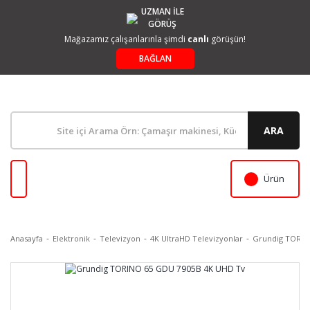
UZMAN İLE
GÖRÜŞ
Mağazamız çalışanlarınla şimdi
canlı
görüşün!
BAĞLAN
ARA
Ürün
Anasayfa
Elektronik
Televizyon
4K UltraHD Televizyonlar
Grundig TORIN