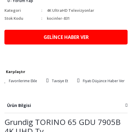
0 - Yorum Yap
Kategori
4K UltraHD Televizyonlar
Stok Kodu
kocinler-831
GELİNCE HABER VER
Karşılaştır
Tavsiye Et
Fiyatı Düşünce Haber Ver
Ürün Bilgisi
Grundig TORINO 65 GDU 7905B
4K UHD Tv