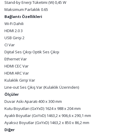
Stand-by Enerji Tüketimi (W) 0,45 W
Maksimum Parlaklık 0.65
Bağlantı Özellikleri
Wi-Fi Dahili
HDMI 2.0 3
USB Girişi 2
CI Var
Dijital Ses Çıkışı Optik Ses Çıkışı
Ethernet Var
HDMI CEC Var
HDMI ARC Var
Kulaklık Girişi Var
Line-out Ses Çıkış Var (Kulaklık Üzerinden)
Ölçüler
Duvar Askı Aparatı 400 x 300 mm
Kutu Boyutları (GxYxD) 1624 x 988 x 204 mm
Ayaklı Boyutlar (GxYxD) 1463,2 x 906,6 x 290,1 mm
Ayaksız Boyutlar (GxYxD) 1463,2 x 850 x 86,2 mm
Diğer