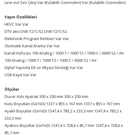
Line-out Ses Çıkış Var (Kulaklık Üzerinden) Var (Kulaklık Üzerinden)
Yayın Özellikleri
HEVC Var Var
DTV alıcı DVB-T2/C/S2 DVB-T2/C/S2
Elektronik Program Rehberi Var Var
Otomatik Kanal Arama Var Var
Kanal Hafızası 100 Analog / 1000 T / 1000 T2 / 1000 C / 6000 S2 / AV
100 Analog / 1000 T / 1000 T2 / 1000 C / 6000 S2 / AV
Dijital Yayında Dil ve Altyazı Desteği Var Var
USB Kayıt Var Var
Ölçüler
Duvar Askı Aparatı 300 x 200 mm 300 x 200 mm
Kutu Boyutları (GxYxD) 1337 x 855 x 167 mm 1337 x 855 x 167 mm
Ayaklı Boyutlar (GxYxD) 1247,4 x 783,2 x 233,3 mm 1247,4 x 783,2 x
233,3 mm
Ayaksız Boyutlar (GxYxD) 1247,4 x 728,6 x 85,7 mm 1247,4 x 728,6 x
85,7 mm