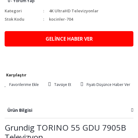
0 - Yorum Yap
Kategori
4K UltraHD Televizyonlar
Stok Kodu
kocinler-704
GELİNCE HABER VER
Karşılaştır
Tavsiye Et
Fiyatı Düşünce Haber Ver
Ürün Bilgisi
Grundig TORINO 55 GDU 7905B
Televizyon