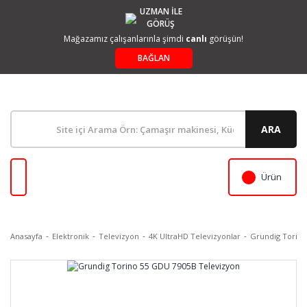
UZMAN İLE
GÖRÜŞ
Mağazamız çalışanlarınla şimdi
canlı
görüşün!
BAĞLAN
ARA
Ürün
Anasayfa
Elektronik
Televizyon
4K UltraHD Televizyonlar
Grundig Torino