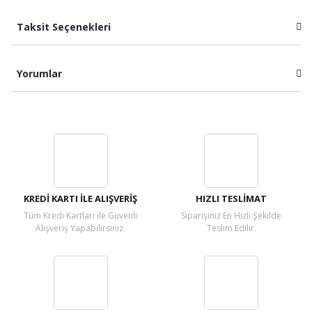
Taksit Seçenekleri
Yorumlar
Bu ürüne ilk yorumu siz yapın!
Yorum Yaz
KREDİ KARTI İLE ALIŞVERİŞ
HIZLI TESLİMAT
Tüm Kredi Kartları ile Güvenli
Siparişiniz En Hızlı Şekilde
Alışveriş Yapabilirsiniz.
Teslim Edilir.