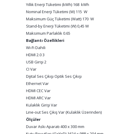
Yıllık Enerji Tüketimi (kWh) 168 kWh
Nominal Enerji Tüketimi (W) 115 W
Maksimum Güç Tüketimi (Watt) 170 W
Stand-by Enerji Tüketimi (W) 0,45 W
Maksimum Parlaklık 0.65
Bağlantı Özellikleri
Wi-Fi Dahili
HDMI 2.0 3
USB Girişi 2
CI Var
Dijital Ses Çıkışı Optik Ses Çıkışı
Ethernet Var
HDMI CEC Var
HDMI ARC Var
Kulaklık Girişi Var
Line-out Ses Çıkış Var (Kulaklık Üzerinden)
Ölçüler
Duvar Askı Aparatı 400 x 300 mm
Kutu Boyutları (GxYxD) 1624 x 988 x 204 mm