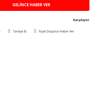
GELİNCE HABER VER
Karşılaştır
Tavsiye Et
Fiyatı Düşünce Haber Ver