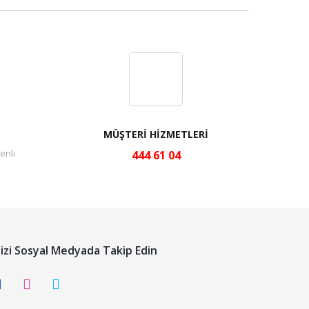
MÜŞTERİ HİZMETLERİ
enli
444 61 04
izi Sosyal Medyada Takip Edin