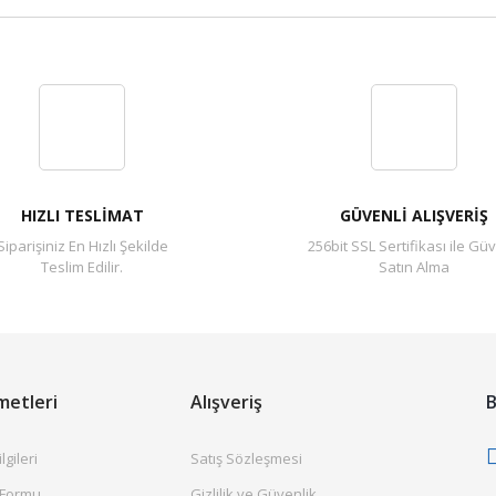
Bu ürüne ilk yorumu siz yapın!
Yorum Yaz
HIZLI TESLİMAT
GÜVENLİ ALIŞVERİŞ
Siparişiniz En Hızlı Şekilde
256bit SSL Sertifikası ile Güv
Teslim Edilir.
Satın Alma
metleri
Alışveriş
B
gileri
Satış Sözleşmesi
 Formu
Gizlilik ve Güvenlik