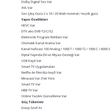
Dolby Digital Ses Var
AVL Var
Ses Çıkış Gücü 2 x 10 / 20 Watt nominal / müzik gücü
Yayın Özellikleri
HEVC Var
DTV alıcı DVB-T2/C/S2
Elektronik Program Rehberi Var
Otomatik Kanal Arama Var
Kanal Hafızası 100 Analog / 1000 T / 1000 T2 / 1000 C / 6000 
Dijital Yayında Dil ve Altyazı Desteği Var
USB Kayıt Var
Smart TV Uygulamaları
Netflix ile film/dizi keyfi Var
Miracast Var (Tek Yön)
Smart TV Var
HBB TV Var
Online Yazılım Güncelleme Var
Güç Tüketimi
Enerji Sınıfı A+