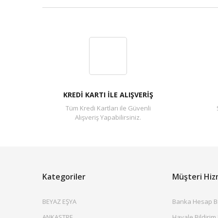
KREDİ KARTI İLE ALIŞVERİŞ
Tüm Kredi Kartları ile Güvenli
Alışveriş Yapabilirsiniz.
Kategoriler
Müşteri Hiz
BEYAZ EŞYA
Banka Hesap Bil
ANKASTRE
Havale Bildirim