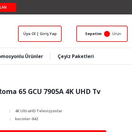
LAN
Üye Ol | Giriş Yap
Sepetim
Ürün
omosyonlu Ürünler
Çeyiz Paketleri
Roma 65 GCU 7905A 4K UHD Tv
4K UltraHD Televizyonlar
kocinler-842