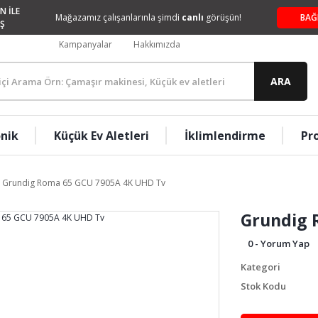
N İLE
Mağazamız çalışanlarınla şimdi
canlı
görüşün!
BAĞ
Ş
Kampanyalar
Hakkımızda
ARA
onik
Küçük Ev Aletleri
İklimlendirme
Pr
Grundig Roma 65 GCU 7905A 4K UHD Tv
Grundig 
0 - Yorum Yap
Kategori
Stok Kodu